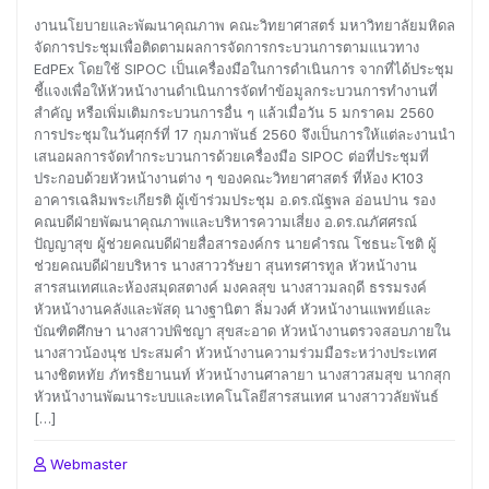
งานนโยบายและพัฒนาคุณภาพ คณะวิทยาศาสตร์ มหาวิทยาลัยมหิดล
จัดการประชุมเพื่อติดตามผลการจัดการกระบวนการตามแนวทาง
EdPEx โดยใช้ SIPOC เป็นเครื่องมือในการดำเนินการ จากที่ได้ประชุม
ชี้แจงเพื่อให้หัวหน้างานดำเนินการจัดทำข้อมูลกระบวนการทำงานที่
สำคัญ หรือเพิ่มเติมกระบวนการอื่น ๆ แล้วเมื่อวัน 5 มกราคม 2560
การประชุมในวันศุกร์ที่ 17 กุมภาพันธ์ 2560 จึงเป็นการให้แต่ละงานนำ
เสนอผลการจัดทำกระบวนการด้วยเครื่องมือ SIPOC ต่อที่ประชุมที่
ประกอบด้วยหัวหน้างานต่าง ๆ ของคณะวิทยาศาสตร์ ที่ห้อง K103
อาคารเฉลิมพระเกียรติ ผู้เข้าร่วมประชุม อ.ดร.ณัฐพล อ่อนปาน รอง
คณบดีฝ่ายพัฒนาคุณภาพและบริหารความเสี่ยง อ.ดร.ณภัศศรณ์
ปัญญาสุข ผู้ช่วยคณบดีฝ่ายสื่อสารองค์กร นายคำรณ โชธนะโชติ ผู้
ช่วยคณบดีฝ่ายบริหาร นางสาววรัษยา สุนทรศารทูล หัวหน้างาน
สารสนเทศและห้องสมุดสตางค์ มงคลสุข นางสาวมลฤดี ธรรมรงค์
หัวหน้างานคลังและพัสดุ นางฐานิตา ลิ่มวงศ์ หัวหน้างานแพทย์และ
บัณฑิตศึกษา นางสาวปพิชญา สุขสะอาด หัวหน้างานตรวจสอบภายใน
นางสาวน้องนุช ประสมคำ หัวหน้างานความร่วมมือระหว่างประเทศ
นางชิตหทัย ภัทรธิยานนท์ หัวหน้างานศาลายา นางสาวสมสุข นากสุก
หัวหน้างานพัฒนาระบบและเทคโนโลยีสารสนเทศ นางสาววลัยพันธ์
[…]
Webmaster