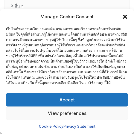
อื่น ๆ
กรรมการบริหารความเสี่ยง
Manage Cookie Consent
เว็บไซต์ของงานนโยบายและพัฒนาคุณภาพ คณะวิทยาศาสตร์ มหาวิทยาลัย
การอบรมพัฒนาหัวหน้าภาควิชา (HDP)
มหิดล ใช้คุกกี้เพื่อจำแนกผู้ใช้งานแต่ละคน โดยทำหน้าที่หลักคือประมวลทางสถิติ
ตลอดจนลักษณะเฉพาะของกลุ่มผู้ใช้บริการนั้นๆ ซึ่งข้อมูลดังกล่าวจะนำมาใช้ใน
คณะกรรมการรับเรื่องร้องเรียน
การวิเคราะห์รูปแบบพฤติกรรมของผู้ใช้บริการ และมหาวิทยาลัยจะนำผลลัพธ์ดัง
กล่าวไปใช้ในการปรับปรุงเว็บไซต์ให้ตอบสนองความต้องการ และการใช้งาน
ของผู้ใช้บริการให้ดียิ่งขึ้น อย่างไรก็ตามข้อมูลที่ได้และใช้ประมวลผลนั้นจะไม่มี
คณะผู้บริหารคณะวิทยาศาสตร์ ที่ผ่านการอบรมด้านพัฒนา
การระบุชื่อ หรือบ่งบอกความเป็นตัวตนของผู้ใช้บริการแต่อย่างใด อีกทั้งไม่มีการ
เก็บข้อมูลส่วนบุคคล เช่น ชื่อ, นามสกุล, อีเมล เป็นต้น และใช้เป็นเพียงข้อมูลทาง
คุณภาพ
สถิติเท่านั้น ซึ่งจะช่วยให้มหาวิทยาลัยสามารถมอบประสบการณ์ที่ดีในการใช้งาน
เว็บไซต์สำหรับคุณ และช่วยให้สามารถปรับปรุงเว็บไซต์ให้มีประสิทธิภาพยิ่งขึ้น
คณะผู้บริหารคณะวิทยาศาสตร์ ปี 2558- 2562
ได้ในเวลาเดียวกัน ทั้งนี้คุณสามารถเลือกตัวเลือกในการใช้งานคุกกี้ได้
ผู้ตรวจประเมิน MUQD
Accept
ผู้บริหาร
View preferences
ปฏิทินกิจกรรม
Cookie Policy
Privacy Statement