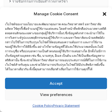
รายชื่อกรรมการเยี่ยมสำรวจภาควิชา
ศึกษาดูงาน
Manage Cookie Consent
เว็บไซต์ของงานนโยบายและพัฒนาคุณภาพ คณะวิทยาศาสตร์ มหาวิทยาลัย
อื่น ๆ
มหิดล ใช้คุกกี้เพื่อจำแนกผู้ใช้งานแต่ละคน โดยทำหน้าที่หลักคือประมวลทางสถิติ
กรรมการบริหารความเสี่ยง
ตลอดจนลักษณะเฉพาะของกลุ่มผู้ใช้บริการนั้นๆ ซึ่งข้อมูลดังกล่าวจะนำมาใช้ใน
การวิเคราะห์รูปแบบพฤติกรรมของผู้ใช้บริการ และมหาวิทยาลัยจะนำผลลัพธ์ดัง
กล่าวไปใช้ในการปรับปรุงเว็บไซต์ให้ตอบสนองความต้องการ และการใช้งาน
การอบรมพัฒนาหัวหน้าภาควิชา (HDP)
ของผู้ใช้บริการให้ดียิ่งขึ้น อย่างไรก็ตามข้อมูลที่ได้และใช้ประมวลผลนั้นจะไม่มี
การระบุชื่อ หรือบ่งบอกความเป็นตัวตนของผู้ใช้บริการแต่อย่างใด อีกทั้งไม่มีการ
เก็บข้อมูลส่วนบุคคล เช่น ชื่อ, นามสกุล, อีเมล เป็นต้น และใช้เป็นเพียงข้อมูลทาง
คณะกรรมการรับเรื่องร้องเรียน
สถิติเท่านั้น ซึ่งจะช่วยให้มหาวิทยาลัยสามารถมอบประสบการณ์ที่ดีในการใช้งาน
เว็บไซต์สำหรับคุณ และช่วยให้สามารถปรับปรุงเว็บไซต์ให้มีประสิทธิภาพยิ่งขึ้น
ได้ในเวลาเดียวกัน ทั้งนี้คุณสามารถเลือกตัวเลือกในการใช้งานคุกกี้ได้
คณะผู้บริหารคณะวิทยาศาสตร์ ที่ผ่านการอบรมด้านพัฒนา
คุณภาพ
Accept
คณะผู้บริหารคณะวิทยาศาสตร์ ปี 2558- 2562
View preferences
ผู้ตรวจประเมิน MUQD
Cookie Policy
Privacy Statement