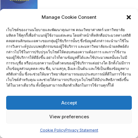
Manage Cookie Consent
Manual for The Implementation Of The Guidelines
เว็บไซต์ของงานนโยบายและพัฒนาคุณภาพ คณะวิทยาศาสตร์ มหาวิทยาลัย
มหิดล ใช้คุกกี้เพื่อจำแนกผู้ใช้งานแต่ละคน โดยทำหน้าที่หลักคือประมวลทางสถิติ
ตลอดจนลักษณะเฉพาะของกลุ่มผู้ใช้บริการนั้นๆ ซึ่งข้อมูลดังกล่าวจะนำมาใช้ใน
การวิเคราะห์รูปแบบพฤติกรรมของผู้ใช้บริการ และมหาวิทยาลัยจะนำผลลัพธ์ดัง
กล่าวไปใช้ในการปรับปรุงเว็บไซต์ให้ตอบสนองความต้องการ และการใช้งาน
ของผู้ใช้บริการให้ดียิ่งขึ้น อย่างไรก็ตามข้อมูลที่ได้และใช้ประมวลผลนั้นจะไม่มี
การระบุชื่อ หรือบ่งบอกความเป็นตัวตนของผู้ใช้บริการแต่อย่างใด อีกทั้งไม่มีการ
เก็บข้อมูลส่วนบุคคล เช่น ชื่อ, นามสกุล, อีเมล เป็นต้น และใช้เป็นเพียงข้อมูลทาง
สถิติเท่านั้น ซึ่งจะช่วยให้มหาวิทยาลัยสามารถมอบประสบการณ์ที่ดีในการใช้งาน
เว็บไซต์สำหรับคุณ และช่วยให้สามารถปรับปรุงเว็บไซต์ให้มีประสิทธิภาพยิ่งขึ้น
ได้ในเวลาเดียวกัน ทั้งนี้คุณสามารถเลือกตัวเลือกในการใช้งานคุกกี้ได้
Home
ติดต่อเรา
Accept
Copyright ©2026 งานนโยบายและพัฒนาคุณภาพ . All rights
reserved.
Powered by
WordPress
&
Designed by
View preferences
Bizberg Themes
Cookie Policy
Privacy Statement