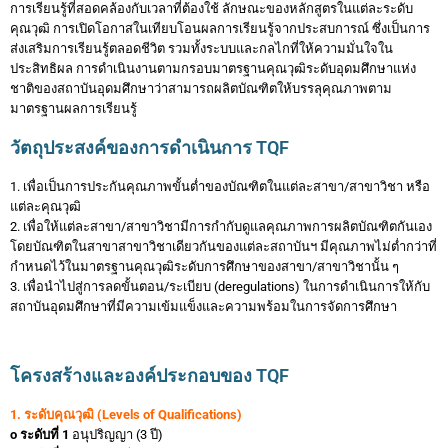
การเรียนรู้ที่สอดคล้องกับเวลาที่ต้องใช้ ลักษณะของ
หลักสูตรในแต่ละระดับ
คุณวุฒิ การเปิดโอกาสในเทียบโอนผลการเรียนรู้จากประสบการณ์ ซึ่งเป็นการ
ส่งเสริม
การเรียนรู้ตลอดชีวิต รวมทั้งระบบและกลไกที่ให้ความมั่นใจใน
ประสิทธิผล การดำเนินงานตามกรอบมาตรฐาน
คุณวุฒิระดับอุดมศึกษาแห่ง
ชาติของสถาบันอุดมศึกษาว่าสามารถผลิตบัณฑิตให้บรรลุคุณภาพตาม
มาตรฐานผล
การเรียนรู้
วัตถุประสงค์ของการดำเนินการ TQF
1. เพื่อเป็นการประกันคุณภาพขั้นต่ำของบัณฑิตในแต่ละสาขา/สาขาวิชา หรือ
แต่ละคุณวุฒิ
2. เพื่อให้แต่ละสาขา/สาขาวิชามีการกำกับดูแลคุณภาพการผลิตบัณฑิตกันเอง
โดยบัณฑิตในสาขา
สาขาวิชาเดียวกันของแต่ละสถาบันฯ มีคุณภาพไม่ต่ำกว่าที่
กำหนดไว้ในมาตรฐานคุณวุฒิระดับ
การศึกษาของสาขา/สาขาวิชานั้น ๆ
3. เพื่อนำไปสู่การลดขั้นตอน/ระเบียบ (deregulations) ในการดำเนินการให้กับ
สถาบันอุดมศึกษาที่มีความ
เข้มแข็งและความพร้อมในการจัดการศึกษา
โครงสร้างและองค์ประกอบของ TQF
1. ระดับคุณวุฒิ (Levels of Qualifications)
o ระดับที่ 1
อนุปริญญา (3 ปี)