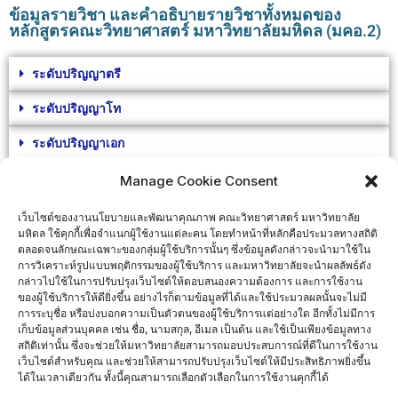
ข้อมูลรายวิชา และคำอธิบายรายวิชาทั้งหมดของ
หลักสูตรคณะวิทยาศาสตร์ มหาวิทยาลัยมหิดล (มคอ.2)
ระดับปริญญาตรี
ระดับปริญญาโท
ระดับปริญญาเอก
Manage Cookie Consent
เอกสารที่เกี่ยวข้อง
เว็บไซต์ของงานนโยบายและพัฒนาคุณภาพ คณะวิทยาศาสตร์ มหาวิทยาลัย
ข้อเท็จจริงเกี่ยวกับกรอบมาตรฐานคุณวุฒิระดบอุดมศึกษา (TQF)
โดย
มหิดล ใช้คุกกี้เพื่อจำแนกผู้ใช้งานแต่ละคน โดยทำหน้าที่หลักคือประมวลทางสถิติ
ตลอดจนลักษณะเฉพาะของกลุ่มผู้ใช้บริการนั้นๆ ซึ่งข้อมูลดังกล่าวจะนำมาใช้ใน
สำนักงานคณะกรรมการอุมศึกษา
การวิเคราะห์รูปแบบพฤติกรรมของผู้ใช้บริการ และมหาวิทยาลัยจะนำผลลัพธ์ดัง
ประกาศคณะกรรมการอุมศึกษา เรื่อง แนวทางการปฏิบัติตามกรอบ
กล่าวไปใช้ในการปรับปรุงเว็บไซต์ให้ตอบสนองความต้องการ และการใช้งาน
มาตราฐานคุณวุฒิระดับอุดมศึกษาแห่งชาติ (ฉบับที่ 3 ) พ.ศ. 255
8
ของผู้ใช้บริการให้ดียิ่งขึ้น อย่างไรก็ตามข้อมูลที่ได้และใช้ประมวลผลนั้นจะไม่มี
การจัดทำ มคอ.3-4, 5-6 ตามแนวทางปฏิบัติตามกรอบมาตรฐานคุณวุฒิ
การระบุชื่อ หรือบ่งบอกความเป็นตัวตนของผู้ใช้บริการแต่อย่างใด อีกทั้งไม่มีการ
เก็บข้อมูลส่วนบุคคล เช่น ชื่อ, นามสกุล, อีเมล เป็นต้น และใช้เป็นเพียงข้อมูลทาง
ระดับอุมศึกษาแห่งชาติ ฉบับที่ 2 พ.ศ. 2554
โดย ศูนย์สนับสนุนและ
สถิติเท่านั้น ซึ่งจะช่วยให้มหาวิทยาลัยสามารถมอบประสบการณ์ที่ดีในการใช้งาน
พัฒนาการเรียนการสอน มหาวิทยาลัยศรีปทุม
เว็บไซต์สำหรับคุณ และช่วยให้สามารถปรับปรุงเว็บไซต์ให้มีประสิทธิภาพยิ่งขึ้น
ประกาศกระทรวงอุดมศึกษา วิทยาศาสตร์ วิจัยและนวัตกรรม เรื่อง
ได้ในเวลาเดียวกัน ทั้งนี้คุณสามารถเลือกตัวเลือกในการใช้งานคุกกี้ได้
กำหนดปรัชญาการอุดมศึกษาไทยและระบบอุดมศึกษาใหม่ ด้านการ