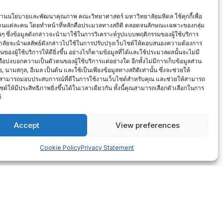
งานนโยบายและพัฒนาคุณภาพ คณะวิทยาศาสตร์ มหาวิทยาลัยมหิดล ใช้คุกกี้เพื่อ
งานแต่ละคน โดยทำหน้าที่หลักคือประมวลทางสถิติ ตลอดจนลักษณะเฉพาะของกลุ่ม
นั้นๆ ซึ่งข้อมูลดังกล่าวจะนำมาใช้ในการวิเคราะห์รูปแบบพฤติกรรมของผู้ใช้บริการ
ลัยจะนำผลลัพธ์ดังกล่าวไปใช้ในการปรับปรุงเว็บไซต์ให้ตอบสนองความต้องการ
องผู้ใช้บริการให้ดียิ่งขึ้น อย่างไรก็ตามข้อมูลที่ได้และใช้ประมวลผลนั้นจะไม่มี
หรือบ่งบอกความเป็นตัวตนของผู้ใช้บริการแต่อย่างใด อีกทั้งไม่มีการเก็บข้อมูลส่วน
่อ, นามสกุล, อีเมล เป็นต้น และใช้เป็นเพียงข้อมูลทางสถิติเท่านั้น ซึ่งจะช่วยให้
สามารถมอบประสบการณ์ที่ดีในการใช้งานเว็บไซต์สำหรับคุณ และช่วยให้สามารถ
ซต์ให้มีประสิทธิภาพยิ่งขึ้นได้ในเวลาเดียวกัน ทั้งนี้คุณสามารถเลือกตัวเลือกในการ
้
Accept
View preferences
Cookie Policy
Privacy Statement
ข้อมูล ณ วันที่ 16 เมษายน 2564
ได้ที่ วัชรี ใจซื่อกุล โทร.0-2201-5036