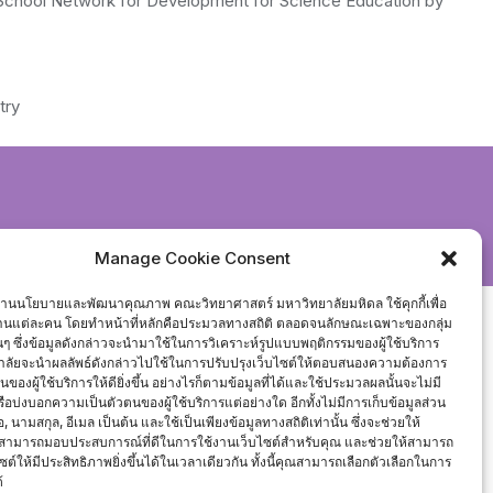
ai School Network for Development for Science Education by
try
signed by
Bizberg Themes
Manage Cookie Consent
งานนโยบายและพัฒนาคุณภาพ คณะวิทยาศาสตร์ มหาวิทยาลัยมหิดล ใช้คุกกี้เพื่อ
งานแต่ละคน โดยทำหน้าที่หลักคือประมวลทางสถิติ ตลอดจนลักษณะเฉพาะของกลุ่ม
นั้นๆ ซึ่งข้อมูลดังกล่าวจะนำมาใช้ในการวิเคราะห์รูปแบบพฤติกรรมของผู้ใช้บริการ
ลัยจะนำผลลัพธ์ดังกล่าวไปใช้ในการปรับปรุงเว็บไซต์ให้ตอบสนองความต้องการ
องผู้ใช้บริการให้ดียิ่งขึ้น อย่างไรก็ตามข้อมูลที่ได้และใช้ประมวลผลนั้นจะไม่มี
หรือบ่งบอกความเป็นตัวตนของผู้ใช้บริการแต่อย่างใด อีกทั้งไม่มีการเก็บข้อมูลส่วน
่อ, นามสกุล, อีเมล เป็นต้น และใช้เป็นเพียงข้อมูลทางสถิติเท่านั้น ซึ่งจะช่วยให้
สามารถมอบประสบการณ์ที่ดีในการใช้งานเว็บไซต์สำหรับคุณ และช่วยให้สามารถ
ซต์ให้มีประสิทธิภาพยิ่งขึ้นได้ในเวลาเดียวกัน ทั้งนี้คุณสามารถเลือกตัวเลือกในการ
้