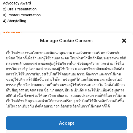
Advocacy Award
2) Oral Presentation
3) Poster Presentation
4) Storytelling
กลุ่มผลง
าน
กลุ่ม A
: ผลงานประเภทพันธกิจ (งานทรัพยากรบุคคล, กระบวนการเรียนการ
Manage Cookie Consent
สอน การบริหารการศึกษา, การพัฒนานักศึกษา, การบริหารการวิจัย, การ
บริหารงานทั่วไป บริการวิชาการ, งานคลังและพัสดุ , Eco University)
เว็บไซต์ของงานนโยบายและพัฒนาคุณภาพ คณะวิทยาศาสตร์ มหาวิทยาลัย
กลุ่ม B
: ผลงานประเภท “Digital University”
มหิดล ใช้คุกกี้เพื่อจำแนกผู้ใช้งานแต่ละคน โดยทำหน้าที่หลักคือประมวลทางสถิติ
ผู้ที่สนใจเข้าร่วมส่งผลงาน
สามารถส่งผลงานได้ถึง วันที่ 20 กรกฎาคม 2565
ตลอดจนลักษณะเฉพาะของกลุ่มผู้ใช้บริการนั้นๆ ซึ่งข้อมูลดังกล่าวจะนำมาใช้ใน
การวิเคราะห์รูปแบบพฤติกรรมของผู้ใช้บริการ และมหาวิทยาลัยจะนำผลลัพธ์ดัง
กล่าวไปใช้ในการปรับปรุงเว็บไซต์ให้ตอบสนองความต้องการ และการใช้งาน
ของผู้ใช้บริการให้ดียิ่งขึ้น อย่างไรก็ตามข้อมูลที่ได้และใช้ประมวลผลนั้นจะไม่มี
สามารถดาวน์โหลดแบบฟอร์มการนำเสนอผลงาน ได้ที่
“เมนู
การระบุชื่อ หรือบ่งบอกความเป็นตัวตนของผู้ใช้บริการแต่อย่างใด อีกทั้งไม่มีการ
แบบฟอร์ม”
เก็บข้อมูลส่วนบุคคล เช่น ชื่อ, นามสกุล, อีเมล เป็นต้น และใช้เป็นเพียงข้อมูลทาง
สถิติเท่านั้น ซึ่งจะช่วยให้มหาวิทยาลัยสามารถมอบประสบการณ์ที่ดีในการใช้งาน
เว็บไซต์สำหรับคุณ และช่วยให้สามารถปรับปรุงเว็บไซต์ให้มีประสิทธิภาพยิ่งขึ้น
Click here
ได้ในเวลาเดียวกัน ทั้งนี้คุณสามารถเลือกตัวเลือกในการใช้งานคุกกี้ได้
ผู้ที่สนใจสามารถสอบถามรายละเอียดเพิ่มเติมได้ที่
คุณลีลศร พ่วงศรี โทร. 0-2201-5037
Accept
จำนวนผู้เยี่ยมชม :
1,533