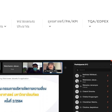
หน่วยแผนงบ
ยุทธศาสตร์/PA/KPI
TQA/EDPEX
าน
ประมาณ