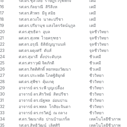
15
รศ.ดร.ชุลีวัลย์ ราษฎร์วิรุฬห์กิจ
เคมี
16
รศ.ดร.กัลยาณี สิริสิงห
เคมี
17
รศ.ดร.ศิวพร มีจู สมิธ
เคมี
18
รศ.ดร.ดวงใจ นาคะปรีชา
เคมี
19
ผศ.ดร.ปรียานุช แสงไตรรัตน์นุกูล
เคมี
20
ศ.ดร.ศุขธิดา อุบล
จุลชีววิทยา
21
ผศ.ดร.สุเทพ ไวยครุฑธา
จุลชีววิทยา
22
ผศ.ดร.อรุณี ธิติธัญญานนท์
จุลชีววิทยา
23
ผศ.ดร.ผดุงศรี ดับส์
จุลชีววิทยา
24
ศ.ดร.สุมาลี ตั้งประดับกุล
ชีวเคมี
25
ศ.ดร.ศราวุฒิ จิตภักดี
ชีวเคมี
26
ผศ.ดร.กิตติศักดิ์ หยกทองวัฒนา
ชีวเคมี
27
รศ.ดร.ประหยัด โภคฐิติยุกต์
ชีววิทยา
28
ผศ.ดร.สุพีชา คุ้มเกตุ
ชีววิทยา
29
อาจารย์ ดร.ระพี บุญเปลื้อง
ชีววิทยา
30
อาจารย์ ดร.ศิรวิทย์ สิตปรีชา
ชีววิทยา
31
อาจารย์ ดร.ณัฐพล อ่อนปาน
ชีววิทยา
32
อาจารย์ ดร.พหล โกสิยะจินดา
ชีววิทยา
33
อาจารย์ ดร.กรวิศฎ์ ณ ถลาง
ชีววิทยา
34
ศ.ดร.วัฒนาลัย ปานบ้านเกร็ด
เทคโนโลยีชีวภาพ
35
รศ.ดร.สิทธิวัฒน์ เลิศศิริ
เทคโนโลยีชีวภาพ