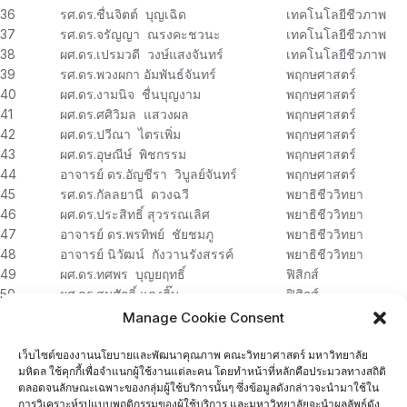
36
รศ.ดร.ชื่นจิตต์ บุญเฉิด
เทคโนโลยีชีวภาพ
37
รศ.ดร.จรัญญา ณรงคะชวนะ
เทคโนโลยีชีวภาพ
38
ผศ.ดร.เปรมวดี วงษ์แสงจันทร์
เทคโนโลยีชีวภาพ
39
รศ.ดร.พวงผกา อัมพันธ์จันทร์
พฤกษศาสตร์
40
ผศ.ดร.งามนิจ ชื่นบุญงาม
พฤกษศาสตร์
41
ผศ.ดร.ศศิวิมล แสวงผล
พฤกษศาสตร์
42
ผศ.ดร.ปวีณา ไตรเพิ่ม
พฤกษศาสตร์
43
ผศ.ดร.อุษณีษ์ พิชกรรม
พฤกษศาสตร์
44
อาจารย์ ดร.อัญชีรา วิบูลย์จันทร์
พฤกษศาสตร์
45
รศ.ดร.กัลลยานี ดวงฉวี
พยาธิชีววิทยา
46
ผศ.ดร.ประสิทธิ์ สุวรรณเลิศ
พยาธิชีววิทยา
47
อาจารย์ ดร.พรทิพย์ ชัยชมภู
พยาธิชีววิทยา
48
อาจารย์ นิวัฒน์ กังวานรังสรรค์
พยาธิชีววิทยา
49
ผศ.ดร.ทศพร บุญยฤทธิ์
ฟิสิกส์
50
ผศ.ดร.สมศักดิ์ แดงติ๊บ
ฟิสิกส์
51
ผศ.ดร.นรินทร์ ณัฐวุฒิ
ฟิสิกส์
Manage Cookie Consent
52
อาจารย์ ดร.ชรินทร์ โหมดชัง
ฟิสิกส์
53
อาจารย์ ดร.สุจินต์ สุวรรณะ
ฟิสิกส์
เว็บไซต์ของงานนโยบายและพัฒนาคุณภาพ คณะวิทยาศาสตร์ มหาวิทยาลัย
มหิดล ใช้คุกกี้เพื่อจำแนกผู้ใช้งานแต่ละคน โดยทำหน้าที่หลักคือประมวลทางสถิติ
54
รศ.ดร.สุภีนันท์ อัญเชิญ
เภสัชวิทยา
ตลอดจนลักษณะเฉพาะของกลุ่มผู้ใช้บริการนั้นๆ ซึ่งข้อมูลดังกล่าวจะนำมาใช้ใน
55
รศ.ดร.ดาราวรรณ ปิ่นทอง
เภสัชวิทยา
การวิเคราะห์รูปแบบพฤติกรรมของผู้ใช้บริการ และมหาวิทยาลัยจะนำผลลัพธ์ดัง