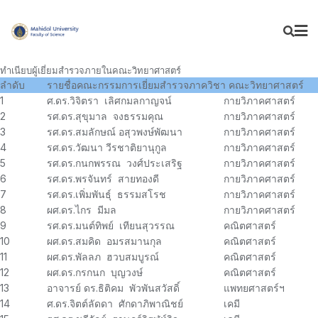
ทำเนียบผู้เยี่ยมสำรวจภายในคณะวิทยาศาสตร์
ลำดับ
รายชื่อคณะกรรมการเยี่ยมสำรวจภาควิชา คณะวิทยาศาสตร์
1
ศ.ดร.วิจิตรา เลิศกมลกาญจน์
กายวิภาคศาสตร์
2
รศ.ดร.สุขุมาล จงธรรมคุณ
กายวิภาคศาสตร์
3
รศ.ดร.สมลักษณ์ อสุวพงษ์พัฒนา
กายวิภาคศาสตร์
4
รศ.ดร.วัฒนา วีรชาติยานุกูล
กายวิภาคศาสตร์
5
รศ.ดร.กนกพรรณ วงศ์ประเสริฐ
กายวิภาคศาสตร์
6
รศ.ดร.พรจันทร์ สายทองดี
กายวิภาคศาสตร์
7
รศ.ดร.เพิ่มพันธุ์ ธรรมสโรช
กายวิภาคศาสตร์
8
ผศ.ดร.ไกร มีมล
กายวิภาคศาสตร์
9
รศ.ดร.มนต์ทิพย์ เทียนสุวรรณ
คณิตศาสตร์
10
ผศ.ดร.สมคิด อมรสมานกุล
คณิตศาสตร์
11
ผศ.ดร.พัลลภ ฮวบสมบูรณ์
คณิตศาสตร์
12
ผศ.ดร.กรกนก บุญวงษ์
คณิตศาสตร์
13
อาจารย์ ดร.ธิติคม พัวพันสวัสดิ์
แพทยศาสตร์ฯ
14
ศ.ดร.จิตต์ลัดดา ศักดาภิพาณิชย์
เคมี