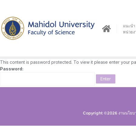
Skip
to
content
แนะนำ
หน่วยง
This content is password protected. To view it please enter your 
Password:
Copyright ©2026 งานนโยบาย