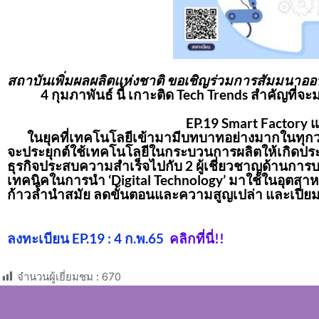
สถาบันเพิ่มผลผลิตแห่งชาติ ขอเชิญร่วมการสัมมนาอ
4 กุมภาพันธ์
นี้ เกาะติด
Tech Trends
สำคัญที่จะม
EP.
19
Smart Factory
แ
ในยุคที่เทคโนโลยีเข้ามามีบทบาทอย่างมากในทุกวงก
จะประยุกต์ใช้เทคโนโลยีในกระบวนการผลิตให้เกิดประโยช
ธุรกิจประสบความสำเร็จไปกับ 2 ผู้เชี่ยวชาญด้านการบร
เทคนิคในการนำ ‘
Digital Technology’
มาใช้ในอุตสา
ก้าวล้ำนำสมัย ลดขั้นตอนและความสูญเปล่า และเปี่ยมด
ลงทะเบียน
EP.19 : 4
ก.พ.
65
คลิกที่นี่
!!
จำนวนผู้เยี่ยมชม :
670