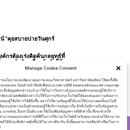
์ “คุยสบายบ่ายวันศุกร์
รต้องเร่งคิดค้นกลยุทธ์ที่
กการสำคัญ เพื่อผลักดันให้
บ่งปันความรู้ รวมถึงสุดยอด
Manage Cookie Consent
ings
เพื่อสร้างระบบการผลิตที่
งานนโยบายและพัฒนาคุณภาพ คณะวิทยาศาสตร์ มหาวิทยาลัยมหิดล ใช้คุกกี้เพื่อ
งานแต่ละคน โดยทำหน้าที่หลักคือประมวลทางสถิติ ตลอดจนลักษณะเฉพาะของกลุ่ม
นั้นๆ ซึ่งข้อมูลดังกล่าวจะนำมาใช้ในการวิเคราะห์รูปแบบพฤติกรรมของผู้ใช้บริการ
ลัยจะนำผลลัพธ์ดังกล่าวไปใช้ในการปรับปรุงเว็บไซต์ให้ตอบสนองความต้องการ
องผู้ใช้บริการให้ดียิ่งขึ้น อย่างไรก็ตามข้อมูลที่ได้และใช้ประมวลผลนั้นจะไม่มี
data-management-and-internet-of-things
หรือบ่งบอกความเป็นตัวตนของผู้ใช้บริการแต่อย่างใด อีกทั้งไม่มีการเก็บข้อมูลส่วน
่อ, นามสกุล, อีเมล เป็นต้น และใช้เป็นเพียงข้อมูลทางสถิติเท่านั้น ซึ่งจะช่วยให้
สามารถมอบประสบการณ์ที่ดีในการใช้งานเว็บไซต์สำหรับคุณ และช่วยให้สามารถ
ซต์ให้มีประสิทธิภาพยิ่งขึ้นได้ในเวลาเดียวกัน ทั้งนี้คุณสามารถเลือกตัวเลือกในการ
้