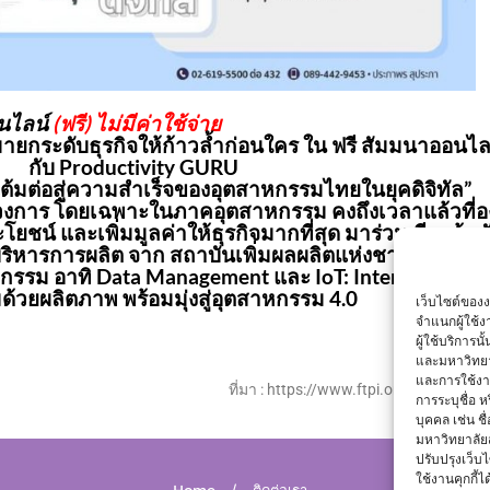
อนไลน์
(ฟรี) ไม่มีค่าใช้จ่าย
ายกระดับธุรกิจให้ก้าวล้ำก่อนใคร ใน ฟรี สัมมนาออนไลน
กับ
Productivity GURU
ต้มต่อสู่ความสำเร็จของอุตสาหกรรมไทยในยุคดิจิทัล
”
าร โดยเฉพาะในภาคอุตสาหกรรม คงถึงเวลาแล้วที่องค์ก
น์ และเพิ่มมูลค่าให้ธุรกิจมากที่สุด มาร่วมเรียนรู้หลั
ิหารการผลิต จาก สถาบันเพิ่มผลผลิตแห่งชาติ ที่พร้อมแ
หกรรม อาทิ
Data Management
และ
IoT: Internet of Th
้วยผลิตภาพ พร้อมมุ่งสู่อุตสาหกรรม 4.0
เว็บไซต์ของ
จำแนกผู้ใช้
ผู้ใช้บริการ
และมหาวิทยา
และการใช้งานข
ที่มา : https://www.ftpi.or.th/event/
การระบุชื่อ 
บุคคล เช่น ชื
มหาวิทยาลัย
ปรับปรุงเว็บไ
ใช้งานคุกกี้ได