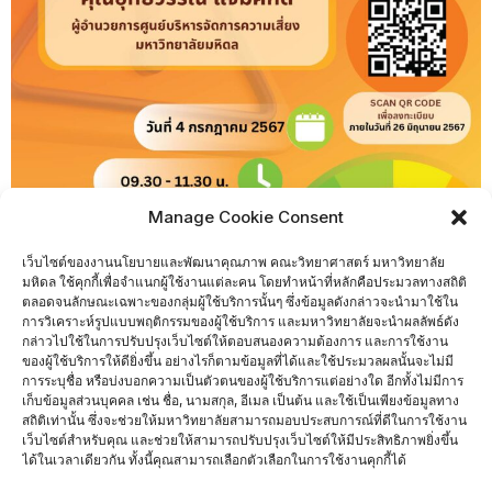
Manage Cookie Consent
เว็บไซต์ของงานนโยบายและพัฒนาคุณภาพ คณะวิทยาศาสตร์ มหาวิทยาลัย
มหิดล ใช้คุกกี้เพื่อจำแนกผู้ใช้งานแต่ละคน โดยทำหน้าที่หลักคือประมวลทางสถิติ
ตลอดจนลักษณะเฉพาะของกลุ่มผู้ใช้บริการนั้นๆ ซึ่งข้อมูลดังกล่าวจะนำมาใช้ใน
ขอเชิญผู้ปฏิบัติงานที่เกี่ยวข้องเข้าร่วม
การวิเคราะห์รูปแบบพฤติกรรมของผู้ใช้บริการ และมหาวิทยาลัยจะนำผลลัพธ์ดัง
กิจกรรมแลกเปลี่ยนความรู้ความเข้าใจด้านการบริหารความเสี่ยง
กล่าวไปใช้ในการปรับปรุงเว็บไซต์ให้ตอบสนองความต้องการ และการใช้งาน
ของผู้ใช้บริการให้ดียิ่งขึ้น อย่างไรก็ตามข้อมูลที่ได้และใช้ประมวลผลนั้นจะไม่มี
การระบุชื่อ หรือบ่งบอกความเป็นตัวตนของผู้ใช้บริการแต่อย่างใด อีกทั้งไม่มีการ
โดยได้รับเกียรติจาก คุณอุทัยวรรณ แจ่มศักดิ์
เก็บข้อมูลส่วนบุคคล เช่น ชื่อ, นามสกุล, อีเมล เป็นต้น และใช้เป็นเพียงข้อมูลทาง
ผู้อำนวยการศูนย์บริหารจัดการความเสี่ยง มหาวิทยาลัยมหิดล
สถิติเท่านั้น ซึ่งจะช่วยให้มหาวิทยาลัยสามารถมอบประสบการณ์ที่ดีในการใช้งาน
เว็บไซต์สำหรับคุณ และช่วยให้สามารถปรับปรุงเว็บไซต์ให้มีประสิทธิภาพยิ่งขึ้น
ในวันที่ 4 กรกฏาคม 2567
ได้ในเวลาเดียวกัน ทั้งนี้คุณสามารถเลือกตัวเลือกในการใช้งานคุกกี้ได้
เวลา 09.30 – 11.30 น.
ณ ห้องประชุม K102 อาคารเฉลิมพระเกียรติ