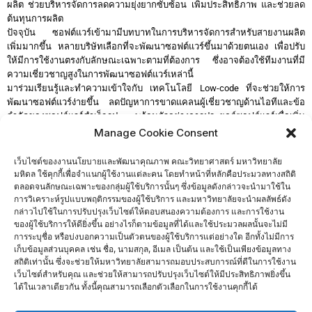
ผลิต ช่วยบริหารจัดการลดความยุ่งยากซับซ้อน เพิ่มประสิทธิภาพ และช่วยลด
ต้นทุนการผลิต
ปัจจุบัน ซอฟต์แวร์เข้ามามีบทบาทในการบริหารจัดการสำหรับสายงานผลิต
เพิ่มมากขึ้น หลายบริษัทเลือกที่จะพัฒนาซอฟต์แวร์ขึ้นมาด้วยตนเอง เพื่อปรับ
ให้มีการใช้งานตรงกับลักษณะเฉพาะตามที่ต้องการ ซึ่งอาจต้องใช้ทีมงานที่มี
ความเชี่ยวชาญสูงในการพัฒนาซอฟต์แวร์เหล่านี้
มาร่วมเรียนรู้และทำความเข้าใจกับ เทคโนโลยี Low-code ที่จะช่วยให้การ
พัฒนาซอฟต์แวร์ง่ายขึ้น ลดปัญหาการขาดแคลนผู้เชี่ยวชาญด้านไอทีและข้อ
จำกัดของซอฟต์แวร์สำเร็จรูป พร้อมตัวอย่างการประยุกต์ซอฟต์แวร์เพื่อเพิ่ม
ประสิทธิภาพในการบริหาร Supply Chain และ Manufacturing Process
Manage Cookie Consent
ประเด็นการพูดคุย
เว็บไซต์ของงานนโยบายและพัฒนาคุณภาพ คณะวิทยาศาสตร์ มหาวิทยาลัย
ทำความรู้จักกับ Low-code Platform เทคโนโลยีที่จะช่วยให้การพัฒนา
มหิดล ใช้คุกกี้เพื่อจำแนกผู้ใช้งานแต่ละคน โดยทำหน้าที่หลักคือประมวลทางสถิติ
ซอฟต์แวร์ง่ายขึ้น
ตลอดจนลักษณะเฉพาะของกลุ่มผู้ใช้บริการนั้นๆ ซึ่งข้อมูลดังกล่าวจะนำมาใช้ใน
การวิเคราะห์รูปแบบพฤติกรรมของผู้ใช้บริการ และมหาวิทยาลัยจะนำผลลัพธ์ดัง
สาธิตการใช้ Mendix Low-code Platform
กล่าวไปใช้ในการปรับปรุงเว็บไซต์ให้ตอบสนองความต้องการ และการใช้งาน
ตัวอย่างการการประยุกต์ใช้ Low-code ของภาคอุตสาหกรรมในประเทศไทย
ของผู้ใช้บริการให้ดียิ่งขึ้น อย่างไรก็ตามข้อมูลที่ได้และใช้ประมวลผลนั้นจะไม่มี
แนะนำการเริ่มต้นทดลองใช้ Mendix Low-code Platform
การระบุชื่อ หรือบ่งบอกความเป็นตัวตนของผู้ใช้บริการแต่อย่างใด อีกทั้งไม่มีการ
เก็บข้อมูลส่วนบุคคล เช่น ชื่อ, นามสกุล, อีเมล เป็นต้น และใช้เป็นเพียงข้อมูลทาง
สนใจสมัครเข้าร่วมกิจกรรม
สถิติเท่านั้น ซึ่งจะช่วยให้มหาวิทยาลัยสามารถมอบประสบการณ์ที่ดีในการใช้งาน
เว็บไซต์สำหรับคุณ และช่วยให้สามารถปรับปรุงเว็บไซต์ให้มีประสิทธิภาพยิ่งขึ้น
Click here
ได้ในเวลาเดียวกัน ทั้งนี้คุณสามารถเลือกตัวเลือกในการใช้งานคุกกี้ได้