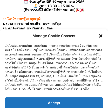
วันพฤหัสบดีที่ 19 พฤษภาคม 2565
เวลา 13.30 – 15.00 น.
(กิจกรรมนี้ไม่มีค่าใช้จ่ายนะคะ)
👉
โดยวิทยากรผู้ทรงคุณวุฒิ
1. รองศาสตราจารย์ ภก.ปรีชา มนทกานติกุล
คณะเภสัชศาสตร์
มหาวิทยาลัยมหิดล
2. รองศาสตราจารย์ ดร.กิตติศักดิ์ หยกทองวัฒนา
Manage Cookie Consent
คณะวิทยาศาสตร์
มหาวิทยาลัยมหิดล
3. ผู้ช่วยศาสตราจารย์ ดร.ธีรพร รับคำอินทร์
เว็บไซต์ของงานนโยบายและพัฒนาคุณภาพ คณะวิทยาศาสตร์ มหาวิทยาลัย
คณะวิศวกรรมศาสตร์
มหาวิทยาลัยมหิดล
มหิดล ใช้คุกกี้เพื่อจำแนกผู้ใช้งานแต่ละคน โดยทำหน้าที่หลักคือประมวลทางสถิติ
ตลอดจนลักษณะเฉพาะของกลุ่มผู้ใช้บริการนั้นๆ ซึ่งข้อมูลดังกล่าวจะนำมาใช้ใน
ผู้ดำเนินรายการ
การวิเคราะห์รูปแบบพฤติกรรมของผู้ใช้บริการ และมหาวิทยาลัยจะนำผลลัพธ์ดัง
1. รองศาสตราจารย์ ชวลิต วงษ์เอก
กล่าวไปใช้ในการปรับปรุงเว็บไซต์ให้ตอบสนองความต้องการ และการใช้งาน
AUN-QA Expect & Assessor
ของผู้ใช้บริการให้ดียิ่งขึ้น อย่างไรก็ตามข้อมูลที่ได้และใช้ประมวลผลนั้นจะไม่มี
การระบุชื่อ หรือบ่งบอกความเป็นตัวตนของผู้ใช้บริการแต่อย่างใด อีกทั้งไม่มีการ
2. ผู้ช่วยศาสตราจารย์ ดร.อรลัชชา ศิวรักษ์
เก็บข้อมูลส่วนบุคคล เช่น ชื่อ, นามสกุล, อีเมล เป็นต้น และใช้เป็นเพียงข้อมูลทาง
วิทยาลัยนานาชาติ
มหาวิทยาลัยมหิดล
สถิติเท่านั้น ซึ่งจะช่วยให้มหาวิทยาลัยสามารถมอบประสบการณ์ที่ดีในการใช้งาน
บนระบบออนไลน์ ผ่าน Cisco Webex Event
เว็บไซต์สำหรับคุณ และช่วยให้สามารถปรับปรุงเว็บไซต์ให้มีประสิทธิภาพยิ่งขึ้น
สำรองที่นั่งรับฟัง โดยระบบออนไลน์กับเราได้ที่
ได้ในเวลาเดียวกัน ทั้งนี้คุณสามารถเลือกตัวเลือกในการใช้งานคุกกี้ได้
http://op.mahidol.ac.th/qd/new/2022/km20220519.html
และรับชมย้อนหลังได้ทื่
https://kmmasterclass.mahidol.ac.th/
Accept