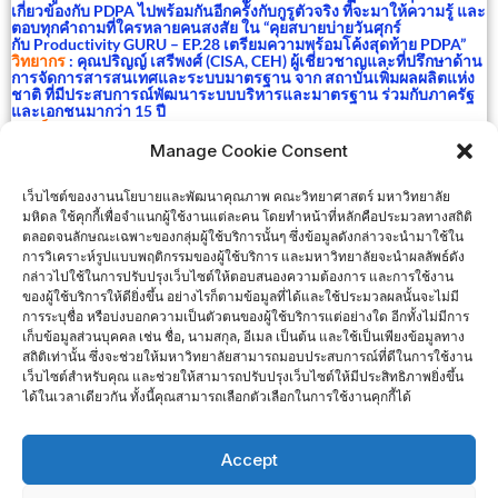
เกี่ยวข้องกับ
PDPA
ไปพร้อมกันอีกครั้งกับกูรูตัวจริง ที่จะมาให้ความรู้ และ
ตอบทุกคำถามที่ใครหลายคนสงสัย ใน “คุยสบายบ่ายวันศุกร์
กับ
Productivity GURU – EP.28
เตรียมความพร้อมโค้งสุดท้าย
PDPA”
วิทยากร
: คุณปริญญ์ เสรีพงศ์ (
CISA, CEH)
ผู้เชี่ยวชาญและที่ปรึกษาด้าน
การจัดการสารสนเทศและระบบมาตรฐาน จาก สถาบันเพิ่มผลผลิตแห่ง
ชาติ ที่มีประสบการณ์พัฒนาระบบบริหารและมาตรฐาน ร่วมกับภาครัฐ
และเอกชนมากว่า
15
ปี
ประเด็นการพูดคุย
Manage Cookie Consent
เจตนารมณ์ของกฎหมายคุ้มครองข้อมูลส่วนบุคคล
PDPA มีผลกระทบกับองค์กรและธุรกิจอย่างไร
เว็บไซต์ของงานนโยบายและพัฒนาคุณภาพ คณะวิทยาศาสตร์ มหาวิทยาลัย
เช็คลิสต์แนวปฏิบัติที่สำคัญตาม พ.ร.บ.คุ้มครองข้อมูลส่วนบุคคล
มหิดล ใช้คุกกี้เพื่อจำแนกผู้ใช้งานแต่ละคน โดยทำหน้าที่หลักคือประมวลทางสถิติ
ตลอดจนลักษณะเฉพาะของกลุ่มผู้ใช้บริการนั้นๆ ซึ่งข้อมูลดังกล่าวจะนำมาใช้ใน
สนใจสมัครเข้าร่วมกิจกรรม
การวิเคราะห์รูปแบบพฤติกรรมของผู้ใช้บริการ และมหาวิทยาลัยจะนำผลลัพธ์ดัง
กล่าวไปใช้ในการปรับปรุงเว็บไซต์ให้ตอบสนองความต้องการ และการใช้งาน
Click here
ของผู้ใช้บริการให้ดียิ่งขึ้น อย่างไรก็ตามข้อมูลที่ได้และใช้ประมวลผลนั้นจะไม่มี
การระบุชื่อ หรือบ่งบอกความเป็นตัวตนของผู้ใช้บริการแต่อย่างใด อีกทั้งไม่มีการ
เก็บข้อมูลส่วนบุคคล เช่น ชื่อ, นามสกุล, อีเมล เป็นต้น และใช้เป็นเพียงข้อมูลทาง
ที่มา : https://www.ftpi.or.th/
สถิติเท่านั้น ซึ่งจะช่วยให้มหาวิทยาลัยสามารถมอบประสบการณ์ที่ดีในการใช้งาน
เว็บไซต์สำหรับคุณ และช่วยให้สามารถปรับปรุงเว็บไซต์ให้มีประสิทธิภาพยิ่งขึ้น
จำนวนผู้เยี่ยมชม :
756
ได้ในเวลาเดียวกัน ทั้งนี้คุณสามารถเลือกตัวเลือกในการใช้งานคุกกี้ได้
Home
ติดต่อเรา
Accept
Copyright ©2026 งานนโยบายและพัฒนาคุณภาพ . All rights