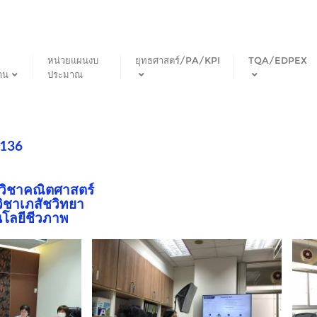
หน่วยแผนงบ
ยุทธศาสตร์/PA/KPI
TQA/EDPEX
าน
ประมาณ
 136
ควิชาคณิตศาสตร์
ิชาเภสัชวิทยา
โนโลยีชีวภาพ