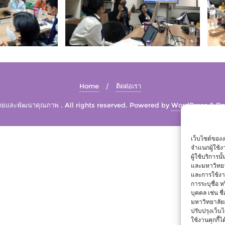
Home
ติดต่อเรา
และพัฒนาคุณภาพ . All rights reserved.
Powered by
WordPress
&
De
เว็บไซต์ของ
จำแนกผู้ใช้
ผู้ใช้บริการ
และมหาวิทยา
และการใช้งานข
การระบุชื่อ 
บุคคล เช่น ชื
มหาวิทยาลัย
ปรับปรุงเว็บไ
ใช้งานคุกกี้ได