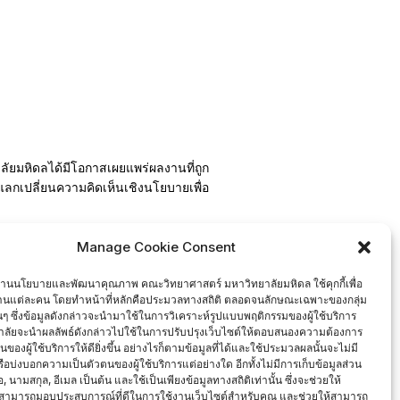
ยาลัยมหิดลได้มีโอกาสเผยแพร่ผลงานที่ถูก
ลกเปลี่ยนความคิดเห็นเชิงนโยบายเพื่อ
Manage Cookie Consent
ยบายและพัฒนาคุณภาพ เพื่อดำเนินงาน
งานนโยบายและพัฒนาคุณภาพ คณะวิทยาศาสตร์ มหาวิทยาลัยมหิดล ใช้คุกกี้เพื่อ
งานแต่ละคน โดยทำหน้าที่หลักคือประมวลทางสถิติ ตลอดจนลักษณะเฉพาะของกลุ่ม
นั้นๆ ซึ่งข้อมูลดังกล่าวจะนำมาใช้ในการวิเคราะห์รูปแบบพฤติกรรมของผู้ใช้บริการ
ลัยจะนำผลลัพธ์ดังกล่าวไปใช้ในการปรับปรุงเว็บไซต์ให้ตอบสนองความต้องการ
องผู้ใช้บริการให้ดียิ่งขึ้น อย่างไรก็ตามข้อมูลที่ได้และใช้ประมวลผลนั้นจะไม่มี
หรือบ่งบอกความเป็นตัวตนของผู้ใช้บริการแต่อย่างใด อีกทั้งไม่มีการเก็บข้อมูลส่วน
่อ, นามสกุล, อีเมล เป็นต้น และใช้เป็นเพียงข้อมูลทางสถิติเท่านั้น ซึ่งจะช่วยให้
สามารถมอบประสบการณ์ที่ดีในการใช้งานเว็บไซต์สำหรับคุณ และช่วยให้สามารถ
สอบถามเพิ่มเติมได้ที่ 02-201-5034