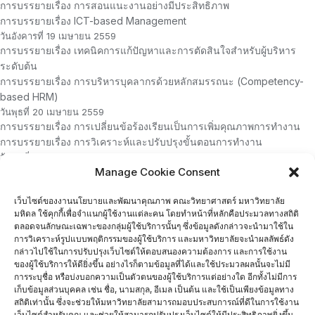
การบรรยายเรื่อง การสอนแนะงานอย่างมีประสิทธิภาพ
การบรรยายเรื่อง ICT-based Management
วันอังคารที่ 19 เมษายน 2559
การบรรยายเรื่อง เทคนิคการแก้ปัญหาและการตัดสินใจสำหรับผู้บริหาร
ระดับต้น
การบรรยายเรื่อง การบริหารบุคลากรด้วยหลักสมรรถนะ (Competency-
based HRM)
วันพุธที่ 20 เมษายน 2559
การบรรยายเรื่อง การเปลี่ยนข้อร้องเรียนเป็นการเพิ่มคุณภาพการทำงาน
การบรรยายเรื่อง การวิเคราะห์และปรับปรุงขั้นตอนการทำงาน
วันพุธที่ 27 เมษายน 2559
การบรรยายเรื่อง จิตวิทยาการจูงใจคนต่างวัย
Manage Cookie Consent
การบรรยายเรื่อง การถ่ายทอดแผนกลยุทธ์สู่แผนปฏิบัติการ
เว็บไซต์ของงานนโยบายและพัฒนาคุณภาพ คณะวิทยาศาสตร์ มหาวิทยาลัย
วันพฤหัสบดีที่ 28 เมษายน 2559
มหิดล ใช้คุกกี้เพื่อจำแนกผู้ใช้งานแต่ละคน โดยทำหน้าที่หลักคือประมวลทางสถิติ
การบรรยายเรื่อง การยกระดับและพัฒนาคุณภาพมหาวิทยาลัยด้วยเกณฑ์
ตลอดจนลักษณะเฉพาะของกลุ่มผู้ใช้บริการนั้นๆ ซึ่งข้อมูลดังกล่าวจะนำมาใช้ใน
EdPEx
การวิเคราะห์รูปแบบพฤติกรรมของผู้ใช้บริการ และมหาวิทยาลัยจะนำผลลัพธ์ดัง
การบรรยายเรื่อง ทิศทางการบริหารมหาวิทยาลัยมหิดลเพื่อมุ่งสู่มหาวิทยาลัย
กล่าวไปใช้ในการปรับปรุงเว็บไซต์ให้ตอบสนองความต้องการ และการใช้งาน
ระดับโลก โดยอธิการบดี มหาวิทยาลัยมหิดล
ของผู้ใช้บริการให้ดียิ่งขึ้น อย่างไรก็ตามข้อมูลที่ได้และใช้ประมวลผลนั้นจะไม่มี
การระบุชื่อ หรือบ่งบอกความเป็นตัวตนของผู้ใช้บริการแต่อย่างใด อีกทั้งไม่มีการ
พิธีปิด
เก็บข้อมูลส่วนบุคคล เช่น ชื่อ, นามสกุล, อีเมล เป็นต้น และใช้เป็นเพียงข้อมูลทาง
ค่าลงทะเบียน
สถิติเท่านั้น ซึ่งจะช่วยให้มหาวิทยาลัยสามารถมอบประสบการณ์ที่ดีในการใช้งาน
ค่าลงทะเบียนคนละ 20,000 บาท
เว็บไซต์สำหรับคุณ และช่วยให้สามารถปรับปรุงเว็บไซต์ให้มีประสิทธิภาพยิ่งขึ้น