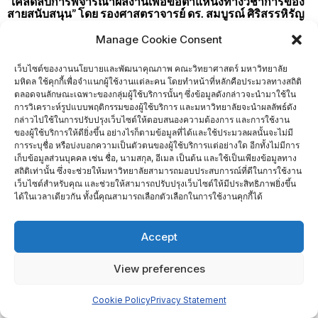
“เคล็ดลับการพิจารณาผลงานเพื่อขอตำแหน่งทางวิชาการของ
สายสนับสนุน” โดย รองศาสตราจารย์ ดร. สมบูรณ์ ศิริสรรหิรัญ
🗓 วันจันทร์ที่ 29 สิงหาคม 2565 เวลา 09.00 – 11.45 น.
Manage Cookie Consent
ณ ห้อง K102 อาคารเฉลิมพระเกียรติ
เว็บไซต์ของงานนโยบายและพัฒนาคุณภาพ คณะวิทยาศาสตร์ มหาวิทยาลัย
🟡
ผู้ที่สนใจสามารถลงทะเบียนเข้าร่วมงาน ได้ที่
มหิดล ใช้คุกกี้เพื่อจำแนกผู้ใช้งานแต่ละคน โดยทำหน้าที่หลักคือประมวลทางสถิติ
https://bit.ly/3CACsvo
ตลอดจนลักษณะเฉพาะของกลุ่มผู้ใช้บริการนั้นๆ ซึ่งข้อมูลดังกล่าวจะนำมาใช้ใน
การวิเคราะห์รูปแบบพฤติกรรมของผู้ใช้บริการ และมหาวิทยาลัยจะนำผลลัพธ์ดัง
จำนวนผู้เยี่ยมชม :
796
กล่าวไปใช้ในการปรับปรุงเว็บไซต์ให้ตอบสนองความต้องการ และการใช้งาน
ของผู้ใช้บริการให้ดียิ่งขึ้น อย่างไรก็ตามข้อมูลที่ได้และใช้ประมวลผลนั้นจะไม่มี
การระบุชื่อ หรือบ่งบอกความเป็นตัวตนของผู้ใช้บริการแต่อย่างใด อีกทั้งไม่มีการ
เก็บข้อมูลส่วนบุคคล เช่น ชื่อ, นามสกุล, อีเมล เป็นต้น และใช้เป็นเพียงข้อมูลทาง
Home
ติดต่อเรา
สถิติเท่านั้น ซึ่งจะช่วยให้มหาวิทยาลัยสามารถมอบประสบการณ์ที่ดีในการใช้งาน
เว็บไซต์สำหรับคุณ และช่วยให้สามารถปรับปรุงเว็บไซต์ให้มีประสิทธิภาพยิ่งขึ้น
Copyright ©2026 งานนโยบายและพัฒนาคุณภาพ . All rights
ได้ในเวลาเดียวกัน ทั้งนี้คุณสามารถเลือกตัวเลือกในการใช้งานคุกกี้ได้
reserved.
Powered by
WordPress
&
Designed by
Bizberg Themes
Accept
View preferences
Cookie Policy
Privacy Statement