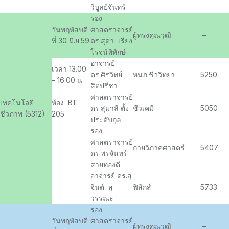
วิบูลย์จันทร์
รอง
วันพฤหัสบดี
ศาสตราจารย์
ผู้ทรงคุณวุฒิ
–
ที่ 30 มิ.ย.59
ดร.สุดา เรียง
โรจน์พิทักษ์
อาจารย์
เวลา 13.00
ดร.ศิรวิทย์
หนภ.ชีววิทยา
5250
– 16.00 น.
สิตปรีชา
ศาสตราจารย์
เทคโนโลยี
ห้อง BT
ดร.สุมาลี ตั้ง
ชีวเคมี
5050
ชีวภาพ (5312)
205
ประดับกุล
รอง
ศาสตราจารย์
กายวิภาคศาสตร์
5407
ดร.พรจันทร์
สายทองดี
อาจารย์ ดร.สุ
จินต์ สุ
ฟิสิกส์
5733
วรรณะ
รอง
วันพฤหัสบดี
ศาสตราจารย์
ผู้ทรงคุณวุฒิ
–