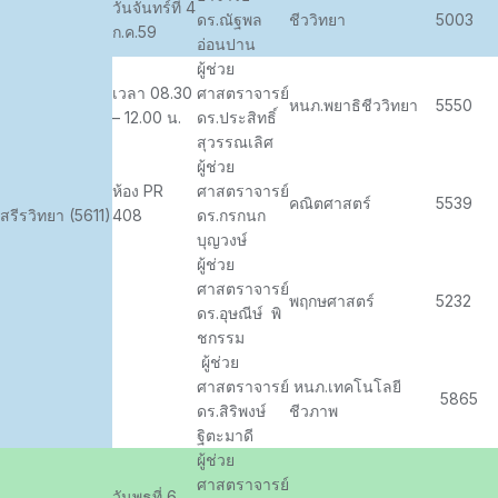
วันจันทร์ที่ 4
ดร.ณัฐพล
ชีววิทยา
5003
ก.ค.59
อ่อนปาน
ผู้ช่วย
เวลา 08.30
ศาสตราจารย์
หนภ.พยาธิชีววิทยา
5550
– 12.00 น.
ดร.ประสิทธิ์
สุวรรณเลิศ
ผู้ช่วย
ห้อง PR
ศาสตราจารย์
คณิตศาสตร์
5539
สรีรวิทยา (5611)
408
ดร.กรกนก
บุญวงษ์
ผู้ช่วย
ศาสตราจารย์
พฤกษศาสตร์
5232
ดร.อุษณีษ์ พิ
ชกรรม
ผู้ช่วย
ศาสตราจารย์
หนภ.เทคโนโลยี
5865
ดร.สิริพงษ์
ชีวภาพ
ฐิตะมาดี
ผู้ช่วย
ศาสตราจารย์
วันพุธที่ 6