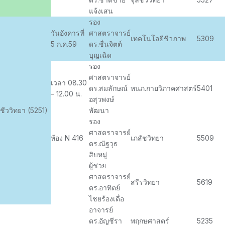
แจ้งเสน
รอง
วันอังคารที่
ศาสตราจารย์
เทคโนโลยีชีวภาพ
5309
5 ก.ค.59
ดร.ชื่นจิตต์
บุญเฉิด
รอง
ศาสตราจารย์
เวลา 08.30
ดร.สมลักษณ์
หนภ.กายวิภาคศาสตร์
5401
– 12.00 น.
อสุวพงษ์
ชีววิทยา (5251)
พัฒนา
รอง
ศาสตราจารย์
ห้อง N 416
เภสัชวิทยา
5509
ดร.ณัฐวุธ
สิบหมู่
ผู้ช่วย
ศาสตราจารย์
สรีรวิทยา
5619
ดร.อาทิตย์
ไชยร้องเดื่อ
อาจารย์
ดร.อัญชีรา
พฤกษศาสตร์
5235