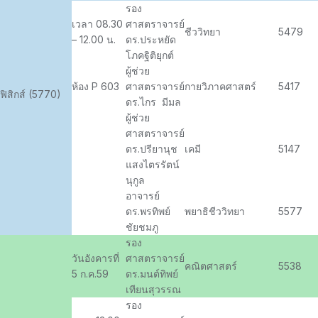
รอง
เวลา 08.30
ศาสตราจารย์
ชีววิทยา
5479
– 12.00 น.
ดร.ประหยัด
โภคฐิติยุกต์
ผู้ช่วย
ห้อง P 603
ศาสตราจารย์
กายวิภาคศาสตร์
5417
ฟิสิกส์ (5770)
ดร.ไกร มีมล
ผู้ช่วย
ศาสตราจารย์
ดร.ปรียานุช
เคมี
5147
แสงไตรรัตน์
นุกูล
อาจารย์
ดร.พรทิพย์
พยาธิชีววิทยา
5577
ชัยชมภู
รอง
วันอังคารที่
ศาสตราจารย์
คณิตศาสตร์
5538
5 ก.ค.59
ดร.มนต์ทิพย์
เทียนสุวรรณ
รอง