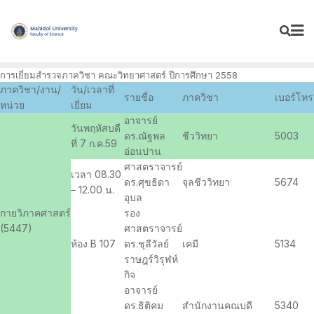
Skip
to
content
การเยี่ยมสำรวจภาควิชา คณะวิทยาศาสตร์ ปีการศึกษา 2558
ภาควิชา/งาน/
วัน/เวลาที่
รายชื่อ
ภาควิชา
เบอร์โทร
หน่วย
เยี่ยม
อาจารย์
วันพฤหัสบดี
ดร.ณัฐพล
ชีววิทยา
5003
ที่ 7 ก.ค.59
อ่อนปาน
ศาสตราจารย์
เวลา 08.30
ดร.ศุขธิดา
จุลชีววิทยา
5674
– 12.00 น.
อุบล
กายวิภาคศาสตร์
รอง
(5447)
ศาสตราจารย์
ห้อง B 107
ดร.ชุลีวัลย์
เคมี
5134
ราษฎร์วิรุฬห์
กิจ
อาจารย์
ดร.ธิติคม
สำนักงานคณบดี
5340