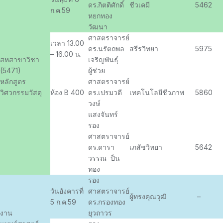
ดร.กิตติศักดิ์
ชีวเคมี
5462
ก.ค.59
หยกทอง
วัฒนา
ศาสตราจารย์
เวลา 13.00
ดร.นรัตถพล
สรีรวิทยา
5975
– 16.00 น.
สหสาขาวิชา
เจริญพันธุ์
(5471)
ผู้ช่วย
หลักสูตร
ศาสตราจารย์
วิศวกรรมวัสดุ
ห้อง B 400
ดร.เปรมวดี
เทคโนโลยีชีวภาพ
5860
วงษ์
แสงจันทร์
รอง
ศาสตราจารย์
ดร.ดารา
เภสัชวิทยา
5642
วรรณ ปิ่น
ทอง
รอง
วันอังคารที่
ศาสตราจารย์
ผู้ทรงคุณวุฒิ
–
5 ก.ค.59
ดร.กรองทอง
งาน
ยุวถาวร