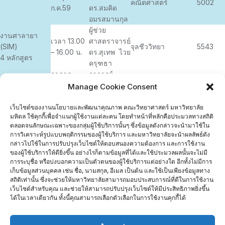
คณิตศาสตร์
5002
ก.ค.59
ดร.สมคิด
อมรสมานกุล
ผู้ช่วย
งานศาลายา
เวลา 13.00
ศาสตราจารย์
(SIM)
จุลชีววิทยา
5543
– 16.00 น.
ดร.สุเทพ ไวย
4 หลักสูตร
ครุฑธา
อาคาร
อาจารย์
096-
วิทยาศาสตร์
ดร.พหล โกสิ
ชีววิทยา
Manage Cookie Consent
554982
3
ยะจินดา
ห้อง 201
เว็บไซต์ของงานนโยบายและพัฒนาคุณภาพ คณะวิทยาศาสตร์ มหาวิทยาลัย
มหิดล ใช้คุกกี้เพื่อจำแนกผู้ใช้งานแต่ละคน โดยทำหน้าที่หลักคือประมวลทางสถิติ
ตลอดจนลักษณะเฉพาะของกลุ่มผู้ใช้บริการนั้นๆ ซึ่งข้อมูลดังกล่าวจะนำมาใช้ใน
ติดต่อ สอบถาม
การวิเคราะห์รูปแบบพฤติกรรมของผู้ใช้บริการ และมหาวิทยาลัยจะนำผลลัพธ์ดัง
งานนโยบายและพัฒนาคุณภาพ ห้อง K115
กล่าวไปใช้ในการปรับปรุงเว็บไซต์ให้ตอบสนองความต้องการ และการใช้งาน
คุณศศิมา โทร 5034
ของผู้ใช้บริการให้ดียิ่งขึ้น อย่างไรก็ตามข้อมูลที่ได้และใช้ประมวลผลนั้นจะไม่มี
คุณวัชรี โทร 5036
การระบุชื่อ หรือบ่งบอกความเป็นตัวตนของผู้ใช้บริการแต่อย่างใด อีกทั้งไม่มีการ
เก็บข้อมูลส่วนบุคคล เช่น ชื่อ, นามสกุล, อีเมล เป็นต้น และใช้เป็นเพียงข้อมูลทาง
ลิงก์ที่เกี่ยวข้อง
สถิติเท่านั้น ซึ่งจะช่วยให้มหาวิทยาลัยสามารถมอบประสบการณ์ที่ดีในการใช้งาน
การเยี่ยมสำรวจภาควิชา
เว็บไซต์สำหรับคุณ และช่วยให้สามารถปรับปรุงเว็บไซต์ให้มีประสิทธิภาพยิ่งขึ้น
จำนวนผู้เยี่ยมชม :
856
ได้ในเวลาเดียวกัน ทั้งนี้คุณสามารถเลือกตัวเลือกในการใช้งานคุกกี้ได้
Home
ติดต่อเรา