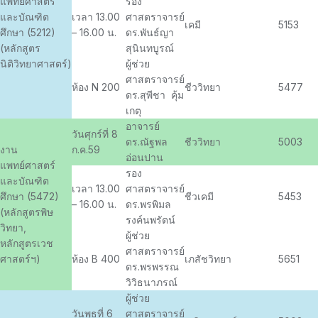
แพทย์ศาสตร์
รอง
และบัณฑิต
เวลา 13.00
ศาสตราจารย์
เคมี
5153
ศึกษา (5212)
– 16.00 น.
ดร.พันธ์ญา
(หลักสูตร
สุนินทบูรณ์
นิติวิทยาศาสตร์)
ผู้ช่วย
ศาสตราจารย์
ห้อง N 200
ชีววิทยา
5477
ดร.สุพีชา คุ้ม
เกตุ
อาจารย์
วันศุกร์ที่ 8
ดร.ณัฐพล
ชีววิทยา
5003
งาน
ก.ค.59
อ่อนปาน
แพทย์ศาสตร์
รอง
และบัณฑิต
เวลา 13.00
ศาสตราจารย์
ศึกษา (5472)
ชีวเคมี
5453
– 16.00 น.
ดร.พรพิมล
(หลักสูตรพิษ
รงค์นพรัตน์
วิทยา,
ผู้ช่วย
หลักสูตรเวช
ศาสตราจารย์
ศาสตร์ฯ)
ห้อง B 400
เภสัชวิทยา
5651
ดร.พรพรรณ
วิวิธนาภรณ์
ผู้ช่วย
วันพุธที่ 6
ศาสตราจารย์