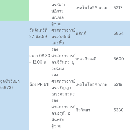
ดร.นิสา
เทคโนโลยีชีวภาพ
5317
ปฏิการ
มณฑล
ผู้ช่วย
วันจันทร์ที่
ศาสตราจารย์
ฟิสิกส์
5854
27 มิ.ย.59
ดร.สมศักดิ์
แดงติ๊บ
รอง
เวลา 08.30
ศาสตราจารย์
หนภ.ชีวเคมี
5600
– 12.00 น.
ดร.จิรันดร ยู
วะนิยม
รอง
จุลชีววิทยา
ศาสตราจารย์
ห้อง PR 611
เทคโนโลยีชีวภาพ
5319
(5673)
ดร.จรัญญา
ณรงคะชวนะ
รอง
ศาสตราจารย์
ชีววิทยา
5380
ดร.อรุณี อ
หันทริก
ผู้ช่วย