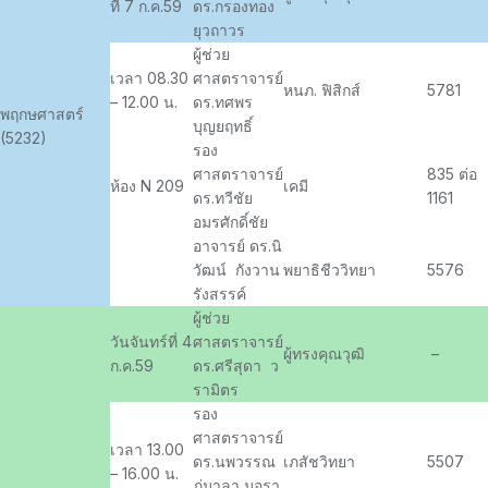
ที่ 7 ก.ค.59
ดร.กรองทอง
ยุวถาวร
ผู้ช่วย
เวลา 08.30
ศาสตราจารย์
หนภ. ฟิสิกส์
5781
– 12.00 น.
ดร.ทศพร
พฤกษศาสตร์
บุญยฤทธิ์
(5232)
รอง
ศาสตราจารย์
835 ต่อ
ห้อง N 209
เคมี
ดร.ทวีชัย
1161
อมรศักดิ์ชัย
อาจารย์ ดร.นิ
วัฒน์ กังวาน
พยาธิชีววิทยา
5576
รังสรรค์
ผู้ช่วย
วันจันทร์ที่ 4
ศาสตราจารย์
ผู้ทรงคุณวุฒิ
–
ก.ค.59
ดร.ศรีสุดา ว
รามิตร
รอง
ศาสตราจารย์
เวลา 13.00
ดร.นพวรรณ
เภสัชวิทยา
5507
– 16.00 น.
ภู่มาลา มอรา