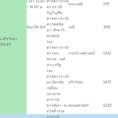
เวลา 13.00
ศาสตราจารย์
หนภ.เคมี
5111
– 16.00 น.
ดร.ปราณี
ภิญโญชีพ
ศาสตราจารย์
ดร.จิตต์ลัด
ห้อง PR 501
เคมี
3116
ดา ศักดาภิ
พาณิชย์
เภสัชวิทยา
รอง
(5641)
ศาสตราจารย์
ดร.กนก
กายวิภาคศาสตร์
5412
พรรณ วงศ์
ประเสริฐ
รอง
ศาสตราจารย์
ดร.ฉัตรชัย
สรีรวิทยา
5617
เหมือน
ประสาท
อาจารย์
ดร.พนิดา คง
พฤกษศาสตร์
5232
สวัสดิ์วรกุล
อาจารย์