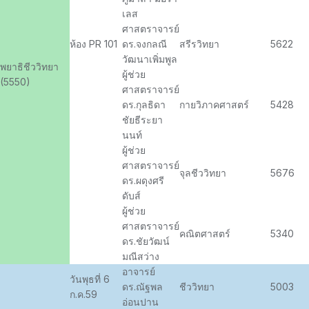
เลส
ศาสตราจารย์
ห้อง PR 101
ดร.จงกลณี
สรีรวิทยา
5622
วัฒนาเพิ่มพูล
พยาธิชีววิทยา
ผู้ช่วย
(5550)
ศาสตราจารย์
ดร.กุลธิดา
กายวิภาคศาสตร์
5428
ชัยธีระยา
นนท์
ผู้ช่วย
ศาสตราจารย์
จุลชีววิทยา
5676
ดร.ผดุงศรี
ดับส์
ผู้ช่วย
ศาสตราจารย์
คณิตศาสตร์
5340
ดร.ชัยวัฒน์
มณีสว่าง
อาจารย์
วันพุธที่ 6
ดร.ณัฐพล
ชีววิทยา
5003
ก.ค.59
อ่อนปาน