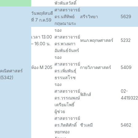
พัวพันสวัสดิ์
ศาสตราจารย์
วันพฤหัสบดี
ดร.นทีทิพย์
สรีรวิทยา
5629
ที่ 7 ก.ค.59
กฤษณามระ
รอง
เวลา 13.00
ศาสตราจารย์
หนภ.พฤกษศาสตร์
5232
– 16.00 น.
ดร.พวงผกา
อัมพันธ์จันทร์
รอง
ศาสตราจารย์
ห้อง M 205
กายวิภาคศาสตร์
5409
คณิตศาสตร์
ดร.เพิ่มพันธุ์
(5342)
ธรรมสโรช
รอง
ศาสตราจารย์
02-
ฟิสิกส์
ดร.วรรณพงษ์
4419322
เตรียมโพธิ์
ผู้ช่วย
ศาสตราจารย์
ดร.กิตติศักดิ์
ชีวเคมี
5462
หยกทอง