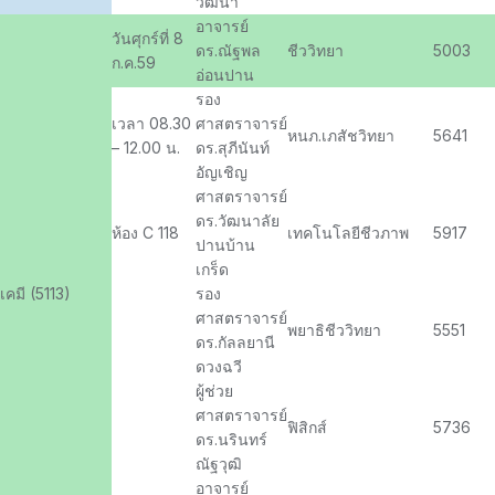
วัฒนา
อาจารย์
วันศุกร์ที่ 8
ดร.ณัฐพล
ชีววิทยา
5003
ก.ค.59
อ่อนปาน
รอง
เวลา 08.30
ศาสตราจารย์
หนภ.เภสัชวิทยา
5641
– 12.00 น.
ดร.สุภีนันท์
อัญเชิญ
ศาสตราจารย์
ดร.วัฒนาลัย
ห้อง C 118
เทคโนโลยีชีวภาพ
5917
ปานบ้าน
เกร็ด
เคมี (5113)
รอง
ศาสตราจารย์
พยาธิชีววิทยา
5551
ดร.กัลลยานี
ดวงฉวี
ผู้ช่วย
ศาสตราจารย์
ฟิสิกส์
5736
ดร.นรินทร์
ณัฐวุฒิ
อาจารย์