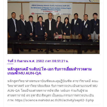
วันที่ 3 กันยายน พ.ศ. 2562 เวลา 08:51:21 น.
หลักสูตรเคมี ระดับป.โท-เอก รับการเยี่ยมสำรวจตาม
เกณฑ์ MU AUN-QA
หลักสูตรวิทยาศาสตรมหาบัณฑิตและดุษฎีบัณฑิต สาขาวิชาเคมี คณะ
วิทยาศาสตร์ มหาวิทยาลัยมหิดล รับการตรวจประเมินตามเกณฑ์ MU
AUN-QA โดยมีรองศาสตราจารย์ชวลิต วงษ์เอก ร่วมกับผู้ช่วย
ศาสตราจารย์ ดร.จุฑาธิป ศีลบุตร เป็นคณะกรรมการตรวจประเมิน
ภาพ: https://science.mahidol.ac.th/th/activity/sep62-3.php