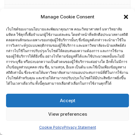
การเปิดเผยข้อมูลสาธารณะ (OIT) ประจำปีงบประมาณ พ.ศ. 2565
Manage Cookie Consent
การเปิดเผยข้อมูลสาธารณะ (OIT) ประจำปีงบประมาณ พ.ศ. 2566
เว็บไซต์ของงานนโยบายและพัฒนาคุณภาพ คณะวิทยาศาสตร์ มหาวิทยาลัย
มหิดล ใช้คุกกี้เพื่อจำแนกผู้ใช้งานแต่ละคน โดยทำหน้าที่หลักคือประมวลทางสถิติ
ตลอดจนลักษณะเฉพาะของกลุ่มผู้ใช้บริการนั้นๆ ซึ่งข้อมูลดังกล่าวจะนำมาใช้ใน
การเยี่ยมสำรวจกลุ่มสาขาวิชาชีวนวัตกรรมและผลิตภัณฑ์ฐาน
การวิเคราะห์รูปแบบพฤติกรรมของผู้ใช้บริการ และมหาวิทยาลัยจะนำผลลัพธ์ดัง
ชีวภาพอัจฉริยะ
กล่าวไปใช้ในการปรับปรุงเว็บไซต์ให้ตอบสนองความต้องการ และการใช้งาน
ของผู้ใช้บริการให้ดียิ่งขึ้น อย่างไรก็ตามข้อมูลที่ได้และใช้ประมวลผลนั้นจะไม่มี
การระบุชื่อ หรือบ่งบอกความเป็นตัวตนของผู้ใช้บริการแต่อย่างใด อีกทั้งไม่มีการ
การเยี่ยมสำรวจกลุ่มสาขาวิชาวัสดุศาสตร์และนวัตกรรมวัสดุ
เก็บข้อมูลส่วนบุคคล เช่น ชื่อ, นามสกุล, อีเมล เป็นต้น และใช้เป็นเพียงข้อมูลทาง
สถิติเท่านั้น ซึ่งจะช่วยให้มหาวิทยาลัยสามารถมอบประสบการณ์ที่ดีในการใช้งาน
เว็บไซต์สำหรับคุณ และช่วยให้สามารถปรับปรุงเว็บไซต์ให้มีประสิทธิภาพยิ่งขึ้น
การเยี่ยมสำรวจภาควิชา งานแพทยศาสตร์และบัณฑิตศึกษา
ได้ในเวลาเดียวกัน ทั้งนี้คุณสามารถเลือกตัวเลือกในการใช้งานคุกกี้ได้
(หลักสูตรนิติวิทยาศาสตร์,หลักสูตรพิษวิทยา, หลักสูตรเวชศาสตร์
ระดับโมเลกุล)
Accept
การเยี่ยมสำรวจภาควิชากายวิภาคศาสตร์
View preferences
การเยี่ยมสำรวจภาควิชาคณิตศาสตร์
Cookie Policy
Privacy Statement