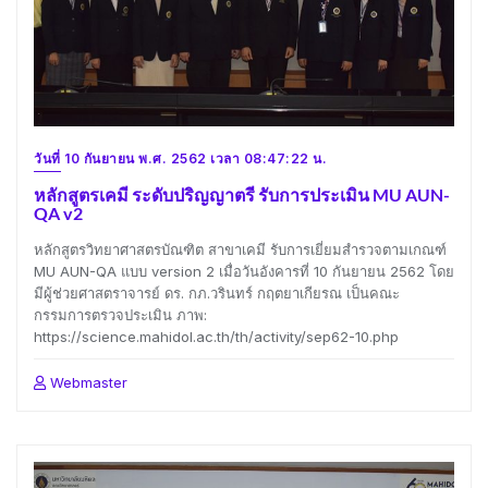
วันที่ 10 กันยายน พ.ศ. 2562 เวลา 08:47:22 น.
หลักสูตรเคมี ระดับปริญญาตรี รับการประเมิน MU AUN-
QA v2
หลักสูตรวิทยาศาสตรบัณฑิต สาขาเคมี รับการเยี่ยมสำรวจตามเกณฑ์
MU AUN-QA แบบ version 2 เมื่อวันอังคารที่ 10 กันยายน 2562 โดย
มีผู้ช่วยศาสตราจารย์ ดร. กภ.วรินทร์ กฤตยาเกียรณ เป็นคณะ
กรรมการตรวจประเมิน ภาพ:
https://science.mahidol.ac.th/th/activity/sep62-10.php
Webmaster