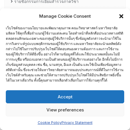
รายชื่อกรรมการเยี่ยมสำรวจภาควิชา
ศึกษาดูงาน
Manage Cookie Consent
เว็บไซต์ของงานนโยบายและพัฒนาคุณภาพ คณะวิทยาศาสตร์ มหาวิทยาลัย
อื่น ๆ
มหิดล ใช้คุกกี้เพื่อจำแนกผู้ใช้งานแต่ละคน โดยทำหน้าที่หลักคือประมวลทางสถิติ
กรรมการบริหารความเสี่ยง
ตลอดจนลักษณะเฉพาะของกลุ่มผู้ใช้บริการนั้นๆ ซึ่งข้อมูลดังกล่าวจะนำมาใช้ใน
การวิเคราะห์รูปแบบพฤติกรรมของผู้ใช้บริการ และมหาวิทยาลัยจะนำผลลัพธ์ดัง
กล่าวไปใช้ในการปรับปรุงเว็บไซต์ให้ตอบสนองความต้องการ และการใช้งาน
การอบรมพัฒนาหัวหน้าภาควิชา (HDP)
ของผู้ใช้บริการให้ดียิ่งขึ้น อย่างไรก็ตามข้อมูลที่ได้และใช้ประมวลผลนั้นจะไม่มี
การระบุชื่อ หรือบ่งบอกความเป็นตัวตนของผู้ใช้บริการแต่อย่างใด อีกทั้งไม่มีการ
เก็บข้อมูลส่วนบุคคล เช่น ชื่อ, นามสกุล, อีเมล เป็นต้น และใช้เป็นเพียงข้อมูลทาง
คณะกรรมการรับเรื่องร้องเรียน
สถิติเท่านั้น ซึ่งจะช่วยให้มหาวิทยาลัยสามารถมอบประสบการณ์ที่ดีในการใช้งาน
เว็บไซต์สำหรับคุณ และช่วยให้สามารถปรับปรุงเว็บไซต์ให้มีประสิทธิภาพยิ่งขึ้น
ได้ในเวลาเดียวกัน ทั้งนี้คุณสามารถเลือกตัวเลือกในการใช้งานคุกกี้ได้
คณะผู้บริหารคณะวิทยาศาสตร์ ที่ผ่านการอบรมด้านพัฒนา
คุณภาพ
Accept
คณะผู้บริหารคณะวิทยาศาสตร์ ปี 2558- 2562
View preferences
ผู้ตรวจประเมิน MUQD
Cookie Policy
Privacy Statement