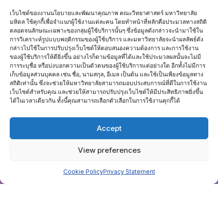
14
อบรมเรื่องเกณฑ์ EdPEx และ AUN-QA สำหรับบุคลากรสายสนับสนุน
เว็บไซต์ของงานนโยบายและพัฒนาคุณภาพ คณะวิทยาศาสตร์ มหาวิทยาลัย
ก.พ. 60
มหิดล ใช้คุกกี้เพื่อจำแนกผู้ใช้งานแต่ละคน โดยทำหน้าที่หลักคือประมวลทางสถิติ
1
ตลอดจนลักษณะเฉพาะของกลุ่มผู้ใช้บริการนั้นๆ ซึ่งข้อมูลดังกล่าวจะนำมาใช้ใน
สร้างพลังคน เสริมพลังองค์กรสู่ความยั่งยืน
ก.พ.60
การวิเคราะห์รูปแบบพฤติกรรมของผู้ใช้บริการ และมหาวิทยาลัยจะนำผลลัพธ์ดัง
มกราคม 2560
กล่าวไปใช้ในการปรับปรุงเว็บไซต์ให้ตอบสนองความต้องการ และการใช้งาน
19 ม.ค.
ของผู้ใช้บริการให้ดียิ่งขึ้น อย่างไรก็ตามข้อมูลที่ได้และใช้ประมวลผลนั้นจะไม่มี
การอบรมผู้ตรวจประเมิน EDPEX ของสกอ. 2560
การระบุชื่อ หรือบ่งบอกความเป็นตัวตนของผู้ใช้บริการแต่อย่างใด อีกทั้งไม่มีการ
60
เก็บข้อมูลส่วนบุคคล เช่น ชื่อ, นามสกุล, อีเมล เป็นต้น และใช้เป็นเพียงข้อมูลทาง
18
AAR AUN-QA 2017
สถิติเท่านั้น ซึ่งจะช่วยให้มหาวิทยาลัยสามารถมอบประสบการณ์ที่ดีในการใช้งาน
ม.ค.60
เว็บไซต์สำหรับคุณ และช่วยให้สามารถปรับปรุงเว็บไซต์ให้มีประสิทธิภาพยิ่งขึ้น
17
สวัสดีปีใหม่ 2560
ได้ในเวลาเดียวกัน ทั้งนี้คุณสามารถเลือกตัวเลือกในการใช้งานคุกกี้ได้
ม.ค.60
12
การฝึกอบรมผู้ตรวจประเมิน MU EDPEX ASSESSOR รุ่นที่ 5
ม.ค.60
Accept
View preferences
Home
ติดต่อเรา
Cookie Policy
Privacy Statement
Copyright ©2026 งานนโยบายและพัฒนาคุณภาพ . All rights
reserved.
Powered by
WordPress
&
Designed by
Bizberg Themes