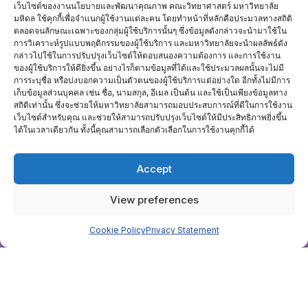
เว็บไซต์ของงานนโยบายและพัฒนาคุณภาพ คณะวิทยาศาสตร์ มหาวิทยาลัย
มหิดล ใช้คุกกี้เพื่อจำแนกผู้ใช้งานแต่ละคน โดยทำหน้าที่หลักคือประมวลทางสถิติ
ตลอดจนลักษณะเฉพาะของกลุ่มผู้ใช้บริการนั้นๆ ซึ่งข้อมูลดังกล่าวจะนำมาใช้ใน
การวิเคราะห์รูปแบบพฤติกรรมของผู้ใช้บริการ และมหาวิทยาลัยจะนำผลลัพธ์ดัง
กล่าวไปใช้ในการปรับปรุงเว็บไซต์ให้ตอบสนองความต้องการ และการใช้งาน
การนำเสนอผลการเยี่ยมสำรวจเบื้องต้น
ของผู้ใช้บริการให้ดียิ่งขึ้น อย่างไรก็ตามข้อมูลที่ได้และใช้ประมวลผลนั้นจะไม่มี
การระบุชื่อ หรือบ่งบอกความเป็นตัวตนของผู้ใช้บริการแต่อย่างใด อีกทั้งไม่มีการ
เก็บข้อมูลส่วนบุคคล เช่น ชื่อ, นามสกุล, อีเมล เป็นต้น และใช้เป็นเพียงข้อมูลทาง
ลิงก์ที่เกี่ยวข้อง
สถิติเท่านั้น ซึ่งจะช่วยให้มหาวิทยาลัยสามารถมอบประสบการณ์ที่ดีในการใช้งาน
คณะวิทยาศาสตร์ มหาวิทยาลัยมหิดล
เว็บไซต์สำหรับคุณ และช่วยให้สามารถปรับปรุงเว็บไซต์ให้มีประสิทธิภาพยิ่งขึ้น
ภาควิชาฟิสิกส์ คณะวิทยาศาสตร์ มหาวิทยาลัยมหิดล
ได้ในเวลาเดียวกัน ทั้งนี้คุณสามารถเลือกตัวเลือกในการใช้งานคุกกี้ได้
กองพัฒนาคุณภาพ มหาวิทยาลัยมหิดล
กระบวนการ MU AUN-QA คณะวิทยาศาสตร์
Accept
การนำเสนอผลการเยี่ยมสำรวจเบื้องต้น
จำนวนผู้เยี่ยมชม :
820
View preferences
Home
ติดต่อเรา
Cookie Policy
Privacy Statement
Copyright ©2026 งานนโยบายและพัฒนาคุณภาพ . All rights
reserved.
Powered by
WordPress
&
Designed by
Bizberg Themes