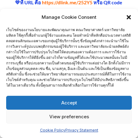
💛ที่ URL คือ
https://dlink.me/252Y5
หรือ QR code
จำนวนผู้เยี่ยมชม :
743
Manage Cookie Consent
Home
ติดต่อเรา
เว็บไซต์ของงานนโยบายและพัฒนาคุณภาพ คณะวิทยาศาสตร์ มหาวิทยาลัย
มหิดล ใช้คุกกี้เพื่อจำแนกผู้ใช้งานแต่ละคน โดยทำหน้าที่หลักคือประมวลทางสถิติ
Copyright ©2026 งานนโยบายและพัฒนาคุณภาพ . All rights
ตลอดจนลักษณะเฉพาะของกลุ่มผู้ใช้บริการนั้นๆ ซึ่งข้อมูลดังกล่าวจะนำมาใช้ใน
การวิเคราะห์รูปแบบพฤติกรรมของผู้ใช้บริการ และมหาวิทยาลัยจะนำผลลัพธ์ดัง
reserved.
Powered by
WordPress
&
Designed by
กล่าวไปใช้ในการปรับปรุงเว็บไซต์ให้ตอบสนองความต้องการ และการใช้งาน
Bizberg Themes
ของผู้ใช้บริการให้ดียิ่งขึ้น อย่างไรก็ตามข้อมูลที่ได้และใช้ประมวลผลนั้นจะไม่มี
การระบุชื่อ หรือบ่งบอกความเป็นตัวตนของผู้ใช้บริการแต่อย่างใด อีกทั้งไม่มีการ
เก็บข้อมูลส่วนบุคคล เช่น ชื่อ, นามสกุล, อีเมล เป็นต้น และใช้เป็นเพียงข้อมูลทาง
สถิติเท่านั้น ซึ่งจะช่วยให้มหาวิทยาลัยสามารถมอบประสบการณ์ที่ดีในการใช้งาน
เว็บไซต์สำหรับคุณ และช่วยให้สามารถปรับปรุงเว็บไซต์ให้มีประสิทธิภาพยิ่งขึ้น
ได้ในเวลาเดียวกัน ทั้งนี้คุณสามารถเลือกตัวเลือกในการใช้งานคุกกี้ได้
Accept
View preferences
Cookie Policy
Privacy Statement