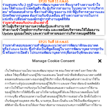
EP.20 วันที่ 11 ก.พ.65
ร่วมสนทนากับ
2 กูรูด้านการพัฒนาบุคลากร
ที่จะมาสร้างความเข้าใจ
และให้คำแนะนำเทคนิคดีๆ กับ
ผู้บริหารสายงาน
ในบทบาท “การบริหาร
คน” พร้อมตอบคำถาม ชี้ความสำคัญ ของงาน HR ที่ผู้บริหารสายงานและ
นักทรัพยากรบุคคล ต้องร่วมกันขับเคลื่อน สร้างความสามารถในการ
แข่งขัน เปลี่ยนผ่านองค์กรสู่การทำงานยุคดิจิทัล
ร่วมหาคำตอบกับประเด็นเหล่านี้
ทำไมผู้บริหารสายงานควรต้องรู้และทำงาน HR
ทำความเข้าใจหลักการบริหารคน และเทคนิคบริหารคนให้ได้ผลงาน
Update มุมมองใหม่ๆ และความท้าทายของการบริหารคนยุคดิจิทัล
EP.21 วันที่ 18 ก.พ.65
ร่วมหาคำตอบของความสำคัญและแนวทางการพัฒนาทักษะอนาคต
หรือ Future Skills ซึ่งกำลังเป็นที่พูดถึงอยู่ในวงการพัฒนาบุคลากรทุกวัน
นี้ พร้อมการเปิดตัว โปรแกรมพัฒนาบุคลากรเพื่อรองรับทักษะอนาคต :
Future Skills Development Program 2022 ที่สถาบันเพิ่มผลผลิตแห่ง
ชาติ พร้อมผู้เชี่ยวชาญหลายสาขามาร่วมกันพัฒนาขึ้นใหม่ ให้คนไทยได้
Manage Cookie Consent
พัฒนาตัวเอง
ประเด็นการพูดคุย
ทิศทางและแนวโน้มการเปลี่ยนแปลงที่สำคัญในอนาคต
เว็บไซต์ของงานนโยบายและพัฒนาคุณภาพ คณะวิทยาศาสตร์ มหาวิทยาลัย
การสร้างทัศนคติที่ดีต่อการเปลี่ยนแปลงและการปรับตัว
มหิดล ใช้คุกกี้เพื่อจำแนกผู้ใช้งานแต่ละคน โดยทำหน้าที่หลักคือประมวลทางสถิติ
ทักษะสำคัญที่สอดรับกับโลกยุคดิจิทัล
ตลอดจนลักษณะเฉพาะของกลุ่มผู้ใช้บริการนั้นๆ ซึ่งข้อมูลดังกล่าวจะนำมาใช้ใน
Future Skills Development แนวทางการพัฒนาทักษะอนาคต
การวิเคราะห์รูปแบบพฤติกรรมของผู้ใช้บริการ และมหาวิทยาลัยจะนำผลลัพธ์ดัง
กล่าวไปใช้ในการปรับปรุงเว็บไซต์ให้ตอบสนองความต้องการ และการใช้งาน
สนใจสมัครเข้าร่วมกิจกรรม
ของผู้ใช้บริการให้ดียิ่งขึ้น อย่างไรก็ตามข้อมูลที่ได้และใช้ประมวลผลนั้นจะไม่มี
การระบุชื่อ หรือบ่งบอกความเป็นตัวตนของผู้ใช้บริการแต่อย่างใด อีกทั้งไม่มีการ
Click here
เก็บข้อมูลส่วนบุคคล เช่น ชื่อ, นามสกุล, อีเมล เป็นต้น และใช้เป็นเพียงข้อมูลทาง
สถิติเท่านั้น ซึ่งจะช่วยให้มหาวิทยาลัยสามารถมอบประสบการณ์ที่ดีในการใช้งาน