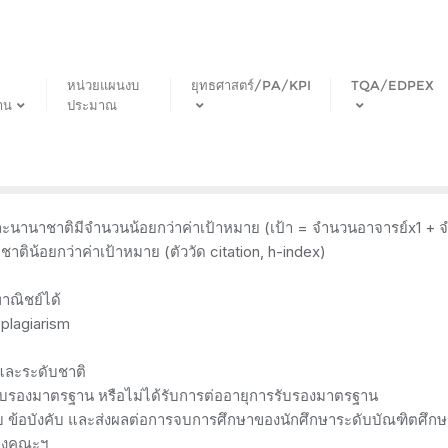
หน่วยแผนงบ
ยุทธศาสตร์/PA/KPI
TQA/EDPEX
าน
ประมาณ
ิและนานาชาติมีจำนวนน้อยกว่าค่าเป้าหมาย (เป้า = จำนวนอาจารย์x1 +
าติน้อยกว่าค่าเป้าหมาย (ตัววัด citation, h-index)
าณิชย์ได้
 plagiarism
ิและระดับชาติ
รรับรองมาตรฐาน หรือไม่ได้รับการต่ออายุการรับรองมาตรฐาน
บ ข้อบังคับ และส่งผลต่อการจบการศึกษาของนักศึกษาระดับบัณฑิตศึกษ
ของคณะฯ