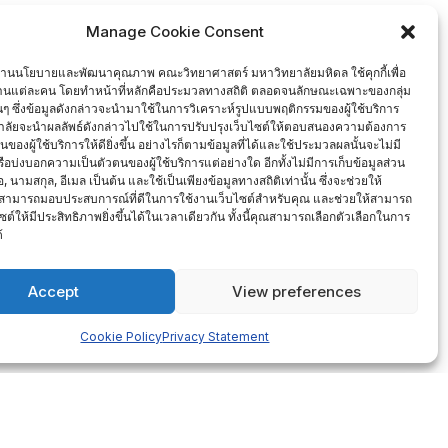
Manage Cookie Consent
งานนโยบายและพัฒนาคุณภาพ คณะวิทยาศาสตร์ มหาวิทยาลัยมหิดล ใช้คุกกี้เพื่อ
งานแต่ละคน โดยทำหน้าที่หลักคือประมวลทางสถิติ ตลอดจนลักษณะเฉพาะของกลุ่ม
นั้นๆ ซึ่งข้อมูลดังกล่าวจะนำมาใช้ในการวิเคราะห์รูปแบบพฤติกรรมของผู้ใช้บริการ
ลัยจะนำผลลัพธ์ดังกล่าวไปใช้ในการปรับปรุงเว็บไซต์ให้ตอบสนองความต้องการ
องผู้ใช้บริการให้ดียิ่งขึ้น อย่างไรก็ตามข้อมูลที่ได้และใช้ประมวลผลนั้นจะไม่มี
หรือบ่งบอกความเป็นตัวตนของผู้ใช้บริการแต่อย่างใด อีกทั้งไม่มีการเก็บข้อมูลส่วน
้การดำเนินงานของสถาบันหยุดชะงัก
่อ, นามสกุล, อีเมล เป็นต้น และใช้เป็นเพียงข้อมูลทางสถิติเท่านั้น ซึ่งจะช่วยให้
สามารถมอบประสบการณ์ที่ดีในการใช้งานเว็บไซต์สำหรับคุณ และช่วยให้สามารถ
ซต์ให้มีประสิทธิภาพยิ่งขึ้นได้ในเวลาเดียวกัน ทั้งนี้คุณสามารถเลือกตัวเลือกในการ
้
Accept
View preferences
Cookie Policy
Privacy Statement
ัติงาน การให้รางวัล และสิ่งจูงใจ