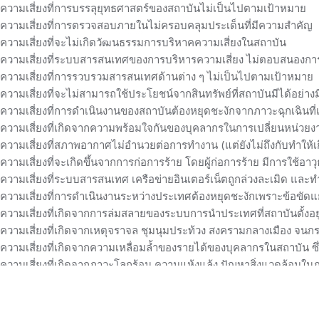
ความเสี่ยงที่การบรรลุยุทธศาสตร์ของสถาบันไม่เป็นไปตามเป้าหมาย
ความเสี่ยงที่การตรวจสอบภายในไม่ครอบคลุมประเด็นที่มีความสำคัญ
ความเสี่ยงที่จะไม่เกิดวัฒนธรรมการบริหาคความเสี่ยงในสถาบัน
ความเสี่ยงที่ระบบสารสนเทศของการบริหารความเสี่ยง ไม่ตอบสนองการต
ความเสี่ยงที่การรวบรวมสารสนเทศด้านต่าง ๆ ไม่เป็นไปตามเป้าหมาย
ความเสี่ยงที่จะไม่สามารถใช้ประโยชน์จากสินทรัพย์ที่สถาบันมีได้อย่า
ความเสี่ยงที่การดำเนินงานของสถาบันต้องหยุดชะงักจากภาวะฉุกเฉินที่เ
ความเสี่ยงที่เกิดจากความพร้อมใจกันของบุคลากรในการเปลี่ยนหน่ว
ความเสี่ยงที่สภาพอากาศไม่อำนวยต่อการทำงาน (แต่ยังไม่ถึงกับทำให้เ
ความเสี่ยงที่จะเกิดขึ้นจากการก่อการร้าย โดยผู้ก่อการร้าย มีการใช้อา
ความเสี่ยงที่ระบบสารสนเทศ เครือข่ายอินเตอร์เน็ตถูกล่วงละเมิด และท
ความเสี่ยงที่การดำเนินงานระหว่างประเทศต้องหยุดชะงักเพราะข้อขัดแย้
ความเสี่ยงที่เกิดจากการล่มสลายของระบบการนำประเทศที่สถาบันตั้งอยู
ความเสี่ยงที่เกิดจากเหตุจราจล ชุมนุมประท้วง สงครามกลางเมือง จ
ความเสี่ยงที่เกิดจากความเหลื่อมล้ำของรายได้ของบุคลากรในสถาบัน ซึ
ความเสี่ยงที่เกิดจากภาวะโลกร้อน ความแห้งแล้ง ปัญหาสิ่งแวดล้อมใน
ความเสี่ยงที่จะเกิดจากการคอร์รัปชันของผู้บริหาร บุคลากรในองค์การ
จำนวนผู้เยี่ยมชม :
2,520