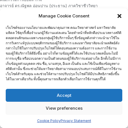
อาจารย์ ดร.ณัฐพล อ่อนปาน (ประธาน) ภาควิชาชีววิทยา
รองศาสตราจารย์ ดร.วัฒนา วีรชาติยานุกูล หัวหน้าภาควิชา
Manage Cookie Consent
กายวิภาคศาสตร์
รองศาสตราจารย์ ดร.จรัญญา ณรงคะชวนะ ภาควิชาเทคโนโลยีชีวภาพ
เว็บไซต์ของงานนโยบายและพัฒนาคุณภาพ คณะวิทยาศาสตร์ มหาวิทยาลัย
ภาพกิจกรรมการเยี่ยมสำรวจภาควิชาเคมี
มหิดล ใช้คุกกี้เพื่อจำแนกผู้ใช้งานแต่ละคน โดยทำหน้าที่หลักคือประมวลทางสถิติ
ลิ้งค์ที่เกี่ยวข้อง
ตลอดจนลักษณะเฉพาะของกลุ่มผู้ใช้บริการนั้นๆ ซึ่งข้อมูลดังกล่าวจะนำมาใช้ใน
การสำรวจภาควิชาปีงบประมาณ 2563
การวิเคราะห์รูปแบบพฤติกรรมของผู้ใช้บริการ และมหาวิทยาลัยจะนำผลลัพธ์ดัง
จำนวนผู้เยี่ยมชม :
652
กล่าวไปใช้ในการปรับปรุงเว็บไซต์ให้ตอบสนองความต้องการ และการใช้งาน
ของผู้ใช้บริการให้ดียิ่งขึ้น อย่างไรก็ตามข้อมูลที่ได้และใช้ประมวลผลนั้นจะไม่มี
การระบุชื่อ หรือบ่งบอกความเป็นตัวตนของผู้ใช้บริการแต่อย่างใด อีกทั้งไม่มีการ
เก็บข้อมูลส่วนบุคคล เช่น ชื่อ, นามสกุล, อีเมล เป็นต้น และใช้เป็นเพียงข้อมูลทาง
Home
ติดต่อเรา
สถิติเท่านั้น ซึ่งจะช่วยให้มหาวิทยาลัยสามารถมอบประสบการณ์ที่ดีในการใช้งาน
เว็บไซต์สำหรับคุณ และช่วยให้สามารถปรับปรุงเว็บไซต์ให้มีประสิทธิภาพยิ่งขึ้น
Copyright ©2026 งานนโยบายและพัฒนาคุณภาพ . All rights
ได้ในเวลาเดียวกัน ทั้งนี้คุณสามารถเลือกตัวเลือกในการใช้งานคุกกี้ได้
reserved.
Powered by
WordPress
&
Designed by
Bizberg Themes
Accept
View preferences
Cookie Policy
Privacy Statement