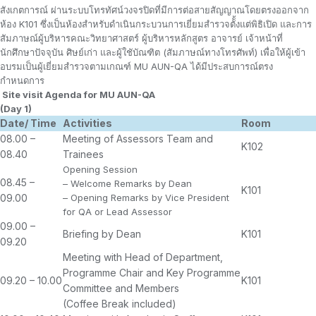
สังเกตการณ์ ผ่านระบบโทรทัศน์วงจรปิดที่มีการต่อสายสัญญาณโดยตรงออกจาก
ห้อง K101 ซึ่งเป็นห้องสำหรับดำเนินกระบวนการเยี่ยมสำรวจตัั้งแต่พิธิเปิด และการ
สัมภาษณ์ผู้บริหารคณะวิทยาศาสตร์ ผู้บริหารหลักสูตร อาจารย์ เจ้าหน้าที่
นักศึกษาปัจจุบัน ศิษย์เก่า และผู้ใชับัณฑิต (สัมภาษณ์ทางโทรศัพท์) เพื่อให้ผู้เข้า
อบรมเป็นผู้เยี่ยมสำรวจตามเกณฑ์ MU AUN-QA ได้มีประสบการณ์ตรง
กำหนดการ
Site visit Agenda for MU AUN-QA
(Day 1)
Date/ Time
A
c
t
i
v
i
t
ies
Room
08.00 –
Meeting of Assessors Team and
K102
08.40
Trainees
Opening Session
08.45 –
– Welcome Remarks by Dean
K101
09.00
– Opening Remarks by Vice President
for QA or Lead Assessor
09.00 –
Briefing by Dean
K101
09.20
Meeting with Head of Department,
Programme Chair and Key Programme
09.20 – 10.00
K101
Committee and Members
(Coffee Break included)