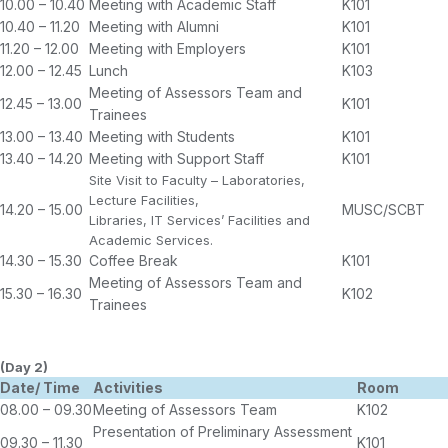
10.00 – 10.40
Meeting with Academic Staff
K101
10.40 – 11.20
Meeting with Alumni
K101
11.20 – 12.00
Meeting with Employers
K101
12.00 – 12.45
Lunch
K103
Meeting of Assessors Team and
12.45 – 13.00
K101
Trainees
13.00 – 13.40
Meeting with Students
K101
13.40 – 14.20
Meeting with Support Staff
K101
Site Visit to Faculty – Laboratories,
Lecture Facilities,
14.20 – 15.00
MUSC/SCBT
Libraries, IT Services’ Facilities and
Academic Services.
14.30 – 15.30
Coffee Break
K101
Meeting of Assessors Team and
15.30 – 16.30
K102
Trainees
(Day 2)
Date/ Time
Activities
Room
08.00 – 09.30
Meeting of Assessors Team
K102
Presentation of Preliminary Assessment
09.30 – 11.30
K101