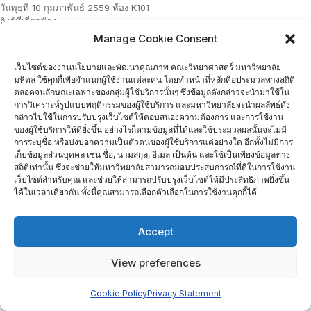
วันพุธที่ 10 กุมภาพันธ์ 2559 ห้อง K101
ลิงก์ที่เกี่ยวข้อง
งานการศึกษา คณะวิทยาศาสตร์ มหาวิทยาลัยมหิดล
Manage Cookie Consent
งานนโยบายและพัฒนาคุณภาพ คณะวิทยาศาสตร์ มหาวิทยาลัยมหิดล
MU AUN-QA การใช้ระบบ AUN-QA ที่มหาวิทยาลัยมหิดล
เว็บไซต์ของงานนโยบายและพัฒนาคุณภาพ คณะวิทยาศาสตร์ มหาวิทยาลัย
มหิดล ใช้คุกกี้เพื่อจำแนกผู้ใช้งานแต่ละคน โดยทำหน้าที่หลักคือประมวลทางสถิติ
จำนวนผู้เยี่ยมชม :
684
ตลอดจนลักษณะเฉพาะของกลุ่มผู้ใช้บริการนั้นๆ ซึ่งข้อมูลดังกล่าวจะนำมาใช้ใน
การวิเคราะห์รูปแบบพฤติกรรมของผู้ใช้บริการ และมหาวิทยาลัยจะนำผลลัพธ์ดัง
กล่าวไปใช้ในการปรับปรุงเว็บไซต์ให้ตอบสนองความต้องการ และการใช้งาน
Home
ติดต่อเรา
ของผู้ใช้บริการให้ดียิ่งขึ้น อย่างไรก็ตามข้อมูลที่ได้และใช้ประมวลผลนั้นจะไม่มี
การระบุชื่อ หรือบ่งบอกความเป็นตัวตนของผู้ใช้บริการแต่อย่างใด อีกทั้งไม่มีการ
Copyright ©2026 งานนโยบายและพัฒนาคุณภาพ . All rights
เก็บข้อมูลส่วนบุคคล เช่น ชื่อ, นามสกุล, อีเมล เป็นต้น และใช้เป็นเพียงข้อมูลทาง
reserved.
Powered by
WordPress
&
Designed by
สถิติเท่านั้น ซึ่งจะช่วยให้มหาวิทยาลัยสามารถมอบประสบการณ์ที่ดีในการใช้งาน
Bizberg Themes
เว็บไซต์สำหรับคุณ และช่วยให้สามารถปรับปรุงเว็บไซต์ให้มีประสิทธิภาพยิ่งขึ้น
ได้ในเวลาเดียวกัน ทั้งนี้คุณสามารถเลือกตัวเลือกในการใช้งานคุกกี้ได้
Accept
View preferences
Cookie Policy
Privacy Statement