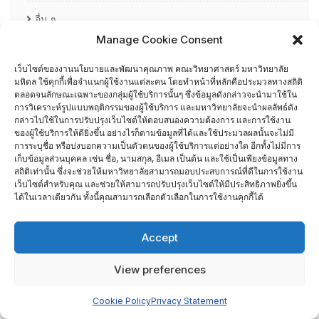
อื่น ๆ
Manage Cookie Consent
กรรมการบริหารความเสี่ยง
เว็บไซต์ของงานนโยบายและพัฒนาคุณภาพ คณะวิทยาศาสตร์ มหาวิทยาลัย
การอบรมพัฒนาหัวหน้าภาควิชา (HDP)
มหิดล ใช้คุกกี้เพื่อจำแนกผู้ใช้งานแต่ละคน โดยทำหน้าที่หลักคือประมวลทางสถิติ
ตลอดจนลักษณะเฉพาะของกลุ่มผู้ใช้บริการนั้นๆ ซึ่งข้อมูลดังกล่าวจะนำมาใช้ใน
การวิเคราะห์รูปแบบพฤติกรรมของผู้ใช้บริการ และมหาวิทยาลัยจะนำผลลัพธ์ดัง
คณะกรรมการรับเรื่องร้องเรียน
กล่าวไปใช้ในการปรับปรุงเว็บไซต์ให้ตอบสนองความต้องการ และการใช้งาน
ของผู้ใช้บริการให้ดียิ่งขึ้น อย่างไรก็ตามข้อมูลที่ได้และใช้ประมวลผลนั้นจะไม่มี
คณะผู้บริหารคณะวิทยาศาสตร์ ที่ผ่านการอบรมด้านพัฒนา
การระบุชื่อ หรือบ่งบอกความเป็นตัวตนของผู้ใช้บริการแต่อย่างใด อีกทั้งไม่มีการ
เก็บข้อมูลส่วนบุคคล เช่น ชื่อ, นามสกุล, อีเมล เป็นต้น และใช้เป็นเพียงข้อมูลทาง
คุณภาพ
สถิติเท่านั้น ซึ่งจะช่วยให้มหาวิทยาลัยสามารถมอบประสบการณ์ที่ดีในการใช้งาน
เว็บไซต์สำหรับคุณ และช่วยให้สามารถปรับปรุงเว็บไซต์ให้มีประสิทธิภาพยิ่งขึ้น
ได้ในเวลาเดียวกัน ทั้งนี้คุณสามารถเลือกตัวเลือกในการใช้งานคุกกี้ได้
คณะผู้บริหารคณะวิทยาศาสตร์ ปี 2558- 2562
ผู้ตรวจประเมิน MUQD
Accept
View preferences
ผู้บริหาร
Cookie Policy
Privacy Statement
ปฏิทินกิจกรรม