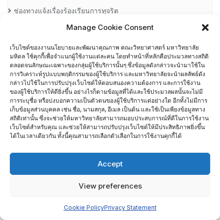
ช่องทางแจ้งเรื่องร้องเรียนการทุจริต
Manage Cookie Consent
ตัวชี้วัดยุทธศาสตร์มหาวิทยาลัย (MUKPI)
เว็บไซต์ของงานนโยบายและพัฒนาคุณภาพ คณะวิทยาศาสตร์ มหาวิทยาลัย
มหิดล ใช้คุกกี้เพื่อจำแนกผู้ใช้งานแต่ละคน โดยทำหน้าที่หลักคือประมวลทางสถิติ
ติดต่อเรา
ตลอดจนลักษณะเฉพาะของกลุ่มผู้ใช้บริการนั้นๆ ซึ่งข้อมูลดังกล่าวจะนำมาใช้ใน
การวิเคราะห์รูปแบบพฤติกรรมของผู้ใช้บริการ และมหาวิทยาลัยจะนำผลลัพธ์ดัง
นย. 05-1 ความต้องการ/ความคาดหวังต่อการเข้าทำงานที่คณะ
กล่าวไปใช้ในการปรับปรุงเว็บไซต์ให้ตอบสนองความต้องการ และการใช้งาน
ของผู้ใช้บริการให้ดียิ่งขึ้น อย่างไรก็ตามข้อมูลที่ได้และใช้ประมวลผลนั้นจะไม่มี
วิทยาศาสตร์
การระบุชื่อ หรือบ่งบอกความเป็นตัวตนของผู้ใช้บริการแต่อย่างใด อีกทั้งไม่มีการ
เก็บข้อมูลส่วนบุคคล เช่น ชื่อ, นามสกุล, อีเมล เป็นต้น และใช้เป็นเพียงข้อมูลทาง
สถิติเท่านั้น ซึ่งจะช่วยให้มหาวิทยาลัยสามารถมอบประสบการณ์ที่ดีในการใช้งาน
นย.02-1 ความพึงพอใจของนักศึกษาต่อสิ่งสนับสนุนการเรียนรู้ คณะ
เว็บไซต์สำหรับคุณ และช่วยให้สามารถปรับปรุงเว็บไซต์ให้มีประสิทธิภาพยิ่งขึ้น
วิทยาศาสตร์
ได้ในเวลาเดียวกัน ทั้งนี้คุณสามารถเลือกตัวเลือกในการใช้งานคุกกี้ได้
นย.03-2 ความพึงพอใจของผู้ปฏิบัติงานในสังกัด คณะวิทยาศาสตร์
Accept
นย.04-1 ความต้องการ/ความคาดหวังต่อการเข้าศึกษาที่คณะ
View preferences
วิทยาศาสตร์
Cookie Policy
Privacy Statement