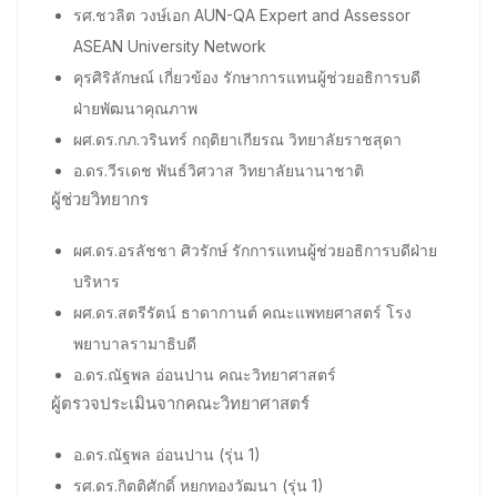
รศ.ชวลิต วงษ์เอก AUN-QA Expert and Assessor
ASEAN University Network
คุรศิริลักษณ์ เกี่ยวข้อง รักษาการแทนผู้ช่วยอธิการบดี
ฝ่ายพัฒนาคุณภาพ
ผศ.ดร.กภ.วรินทร์ กฤติยาเกียรณ วิทยาลัยราชสุดา
อ.ดร.วีรเดช พันธ์วิศวาส วิทยาลัยนานาชาติ
ผู้ช่วยวิทยากร
ผศ.ดร.อรลัชชา ศิวรักษ์ รักการแทนผู้ช่วยอธิการบดีฝ่าย
บริหาร
ผศ.ดร.สตรีรัตน์ ธาดากานต์ คณะแพทยศาสตร์ โรง
พยาบาลรามาธิบดี
อ.ดร.ณัฐพล อ่อนปาน คณะวิทยาศาสตร์
ผู้ตรวจประเมินจากคณะวิทยาศาสตร์
อ.ดร.ณัฐพล อ่อนปาน (รุ่น 1)
รศ.ดร.กิตติศักดิ์ หยกทองวัฒนา (รุ่น 1)