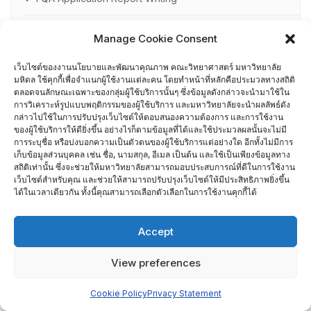
TQA Assessor
Manage Cookie Consent
TQA Criteria
เว็บไซต์ของงานนโยบายและพัฒนาคุณภาพ คณะวิทยาศาสตร์ มหาวิทยาลัย
มหิดล ใช้คุกกี้เพื่อจำแนกผู้ใช้งานแต่ละคน โดยทำหน้าที่หลักคือประมวลทางสถิติ
ตลอดจนลักษณะเฉพาะของกลุ่มผู้ใช้บริการนั้นๆ ซึ่งข้อมูลดังกล่าวจะนำมาใช้ใน
ผู้ผ่านการอบรม AUN-QA
การวิเคราะห์รูปแบบพฤติกรรมของผู้ใช้บริการ และมหาวิทยาลัยจะนำผลลัพธ์ดัง
กล่าวไปใช้ในการปรับปรุงเว็บไซต์ให้ตอบสนองความต้องการ และการใช้งาน
ของผู้ใช้บริการให้ดียิ่งขึ้น อย่างไรก็ตามข้อมูลที่ได้และใช้ประมวลผลนั้นจะไม่มี
ผู้ผ่านการอบรม EdPEx Assessor
การระบุชื่อ หรือบ่งบอกความเป็นตัวตนของผู้ใช้บริการแต่อย่างใด อีกทั้งไม่มีการ
เก็บข้อมูลส่วนบุคคล เช่น ชื่อ, นามสกุล, อีเมล เป็นต้น และใช้เป็นเพียงข้อมูลทาง
สถิติเท่านั้น ซึ่งจะช่วยให้มหาวิทยาลัยสามารถมอบประสบการณ์ที่ดีในการใช้งาน
รายชื่อกรรมการเยี่ยมสำรวจภาควิชา
เว็บไซต์สำหรับคุณ และช่วยให้สามารถปรับปรุงเว็บไซต์ให้มีประสิทธิภาพยิ่งขึ้น
ได้ในเวลาเดียวกัน ทั้งนี้คุณสามารถเลือกตัวเลือกในการใช้งานคุกกี้ได้
ศึกษาดูงาน
Accept
อื่น ๆ
กรรมการบริหารความเสี่ยง
View preferences
การอบรมพัฒนาหัวหน้าภาควิชา (HDP)
Cookie Policy
Privacy Statement