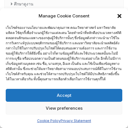
ศึกษาดูงาน
Manage Cookie Consent
อื่น ๆ
กรรมการบริหารความเสี่ยง
เว็บไซต์ของงานนโยบายและพัฒนาคุณภาพ คณะวิทยาศาสตร์ มหาวิทยาลัย
มหิดล ใช้คุกกี้เพื่อจำแนกผู้ใช้งานแต่ละคน โดยทำหน้าที่หลักคือประมวลทางสถิติ
ตลอดจนลักษณะเฉพาะของกลุ่มผู้ใช้บริการนั้นๆ ซึ่งข้อมูลดังกล่าวจะนำมาใช้ใน
การอบรมพัฒนาหัวหน้าภาควิชา (HDP)
การวิเคราะห์รูปแบบพฤติกรรมของผู้ใช้บริการ และมหาวิทยาลัยจะนำผลลัพธ์ดัง
กล่าวไปใช้ในการปรับปรุงเว็บไซต์ให้ตอบสนองความต้องการ และการใช้งาน
ของผู้ใช้บริการให้ดียิ่งขึ้น อย่างไรก็ตามข้อมูลที่ได้และใช้ประมวลผลนั้นจะไม่มี
คณะกรรมการรับเรื่องร้องเรียน
การระบุชื่อ หรือบ่งบอกความเป็นตัวตนของผู้ใช้บริการแต่อย่างใด อีกทั้งไม่มีการ
เก็บข้อมูลส่วนบุคคล เช่น ชื่อ, นามสกุล, อีเมล เป็นต้น และใช้เป็นเพียงข้อมูลทาง
คณะผู้บริหารคณะวิทยาศาสตร์ ที่ผ่านการอบรมด้านพัฒนา
สถิติเท่านั้น ซึ่งจะช่วยให้มหาวิทยาลัยสามารถมอบประสบการณ์ที่ดีในการใช้งาน
เว็บไซต์สำหรับคุณ และช่วยให้สามารถปรับปรุงเว็บไซต์ให้มีประสิทธิภาพยิ่งขึ้น
คุณภาพ
ได้ในเวลาเดียวกัน ทั้งนี้คุณสามารถเลือกตัวเลือกในการใช้งานคุกกี้ได้
คณะผู้บริหารคณะวิทยาศาสตร์ ปี 2558- 2562
Accept
ผู้ตรวจประเมิน MUQD
View preferences
ผู้บริหาร
Cookie Policy
Privacy Statement