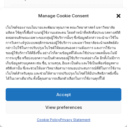
อื่น ๆ
Manage Cookie Consent
กรรมการบริหารความเสี่ยง
เว็บไซต์ของงานนโยบายและพัฒนาคุณภาพ คณะวิทยาศาสตร์ มหาวิทยาลัย
มหิดล ใช้คุกกี้เพื่อจำแนกผู้ใช้งานแต่ละคน โดยทำหน้าที่หลักคือประมวลทางสถิติ
การอบรมพัฒนาหัวหน้าภาควิชา (HDP)
ตลอดจนลักษณะเฉพาะของกลุ่มผู้ใช้บริการนั้นๆ ซึ่งข้อมูลดังกล่าวจะนำมาใช้ใน
การวิเคราะห์รูปแบบพฤติกรรมของผู้ใช้บริการ และมหาวิทยาลัยจะนำผลลัพธ์ดัง
กล่าวไปใช้ในการปรับปรุงเว็บไซต์ให้ตอบสนองความต้องการ และการใช้งาน
คณะกรรมการรับเรื่องร้องเรียน
ของผู้ใช้บริการให้ดียิ่งขึ้น อย่างไรก็ตามข้อมูลที่ได้และใช้ประมวลผลนั้นจะไม่มี
การระบุชื่อ หรือบ่งบอกความเป็นตัวตนของผู้ใช้บริการแต่อย่างใด อีกทั้งไม่มีการ
คณะผู้บริหารคณะวิทยาศาสตร์ ที่ผ่านการอบรมด้านพัฒนา
เก็บข้อมูลส่วนบุคคล เช่น ชื่อ, นามสกุล, อีเมล เป็นต้น และใช้เป็นเพียงข้อมูลทาง
สถิติเท่านั้น ซึ่งจะช่วยให้มหาวิทยาลัยสามารถมอบประสบการณ์ที่ดีในการใช้งาน
คุณภาพ
เว็บไซต์สำหรับคุณ และช่วยให้สามารถปรับปรุงเว็บไซต์ให้มีประสิทธิภาพยิ่งขึ้น
ได้ในเวลาเดียวกัน ทั้งนี้คุณสามารถเลือกตัวเลือกในการใช้งานคุกกี้ได้
คณะผู้บริหารคณะวิทยาศาสตร์ ปี 2558- 2562
Accept
ผู้ตรวจประเมิน MUQD
View preferences
ผู้บริหาร
Cookie Policy
Privacy Statement
ปฏิทินกิจกรรม