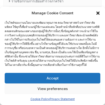
รายชื่อกรรมการเยี่ยมสำรวจภาควิชา
ศึกษาดูงาน
Manage Cookie Consent
เว็บไซต์ของงานนโยบายและพัฒนาคุณภาพ คณะวิทยาศาสตร์ มหาวิทยาลัย
อื่น ๆ
มหิดล ใช้คุกกี้เพื่อจำแนกผู้ใช้งานแต่ละคน โดยทำหน้าที่หลักคือประมวลทางสถิติ
กรรมการบริหารความเสี่ยง
ตลอดจนลักษณะเฉพาะของกลุ่มผู้ใช้บริการนั้นๆ ซึ่งข้อมูลดังกล่าวจะนำมาใช้ใน
การวิเคราะห์รูปแบบพฤติกรรมของผู้ใช้บริการ และมหาวิทยาลัยจะนำผลลัพธ์ดัง
กล่าวไปใช้ในการปรับปรุงเว็บไซต์ให้ตอบสนองความต้องการ และการใช้งาน
การอบรมพัฒนาหัวหน้าภาควิชา (HDP)
ของผู้ใช้บริการให้ดียิ่งขึ้น อย่างไรก็ตามข้อมูลที่ได้และใช้ประมวลผลนั้นจะไม่มี
การระบุชื่อ หรือบ่งบอกความเป็นตัวตนของผู้ใช้บริการแต่อย่างใด อีกทั้งไม่มีการ
เก็บข้อมูลส่วนบุคคล เช่น ชื่อ, นามสกุล, อีเมล เป็นต้น และใช้เป็นเพียงข้อมูลทาง
คณะกรรมการรับเรื่องร้องเรียน
สถิติเท่านั้น ซึ่งจะช่วยให้มหาวิทยาลัยสามารถมอบประสบการณ์ที่ดีในการใช้งาน
เว็บไซต์สำหรับคุณ และช่วยให้สามารถปรับปรุงเว็บไซต์ให้มีประสิทธิภาพยิ่งขึ้น
ได้ในเวลาเดียวกัน ทั้งนี้คุณสามารถเลือกตัวเลือกในการใช้งานคุกกี้ได้
คณะผู้บริหารคณะวิทยาศาสตร์ ที่ผ่านการอบรมด้านพัฒนา
คุณภาพ
Accept
คณะผู้บริหารคณะวิทยาศาสตร์ ปี 2558- 2562
View preferences
ผู้ตรวจประเมิน MUQD
Cookie Policy
Privacy Statement