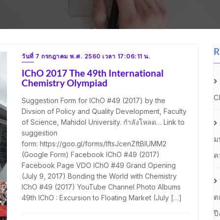
R
วันที่ 7 กรกฎาคม พ.ศ. 2560 เวลา 17:06:11 น.
IChO 2017 The 49th International
Chemistry Olympiad
C
Suggestion Form for IChO #49 (2017) by the
Divsion of Policy and Quality Development, Faculty
of Science, Mahidol University. กำลังโหลด… Link to
suggestion
ม
form: https://goo.gl/forms/IftsJcenZftBIUMM2
(Google Form) Facebook IChO #49 (2017)
ค
Facebook Page VDO IChO #49 Grand Opening
(July 9, 2017) Bonding the World with Chemistry
IChO #49 (2017) YouTube Channel Photo Albums
ต
49th IChO : Excursion to Floating Market (July […]
ป