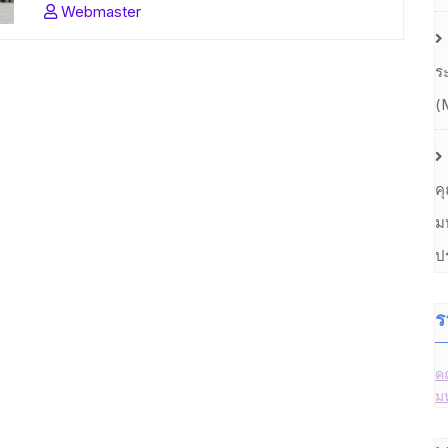
Webmaster
ร
(
ค
ม
ป
ร
ค
ม