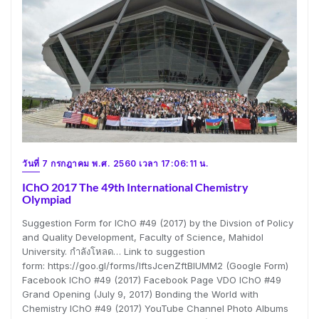
วันที่ 7 กรกฎาคม พ.ศ. 2560 เวลา 17:06:11 น.
IChO 2017 The 49th International Chemistry
Olympiad
Suggestion Form for IChO #49 (2017) by the Divsion of Policy
and Quality Development, Faculty of Science, Mahidol
University. กำลังโหลด… Link to suggestion
form: https://goo.gl/forms/IftsJcenZftBIUMM2 (Google Form)
Facebook IChO #49 (2017) Facebook Page VDO IChO #49
Grand Opening (July 9, 2017) Bonding the World with
Chemistry IChO #49 (2017) YouTube Channel Photo Albums