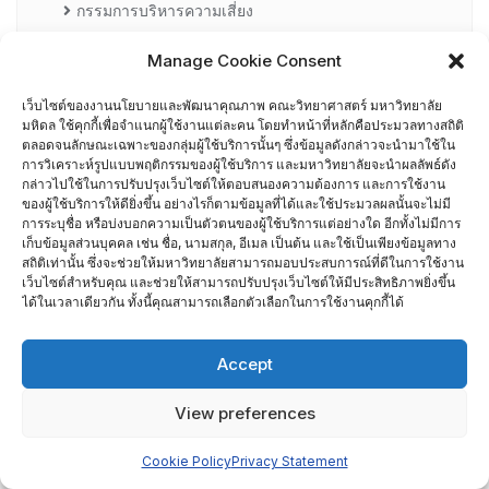
กรรมการบริหารความเสี่ยง
Manage Cookie Consent
การอบรมพัฒนาหัวหน้าภาควิชา (HDP)
เว็บไซต์ของงานนโยบายและพัฒนาคุณภาพ คณะวิทยาศาสตร์ มหาวิทยาลัย
คณะกรรมการรับเรื่องร้องเรียน
มหิดล ใช้คุกกี้เพื่อจำแนกผู้ใช้งานแต่ละคน โดยทำหน้าที่หลักคือประมวลทางสถิติ
ตลอดจนลักษณะเฉพาะของกลุ่มผู้ใช้บริการนั้นๆ ซึ่งข้อมูลดังกล่าวจะนำมาใช้ใน
การวิเคราะห์รูปแบบพฤติกรรมของผู้ใช้บริการ และมหาวิทยาลัยจะนำผลลัพธ์ดัง
คณะผู้บริหารคณะวิทยาศาสตร์ ที่ผ่านการอบรมด้านพัฒนา
กล่าวไปใช้ในการปรับปรุงเว็บไซต์ให้ตอบสนองความต้องการ และการใช้งาน
คุณภาพ
ของผู้ใช้บริการให้ดียิ่งขึ้น อย่างไรก็ตามข้อมูลที่ได้และใช้ประมวลผลนั้นจะไม่มี
การระบุชื่อ หรือบ่งบอกความเป็นตัวตนของผู้ใช้บริการแต่อย่างใด อีกทั้งไม่มีการ
เก็บข้อมูลส่วนบุคคล เช่น ชื่อ, นามสกุล, อีเมล เป็นต้น และใช้เป็นเพียงข้อมูลทาง
คณะผู้บริหารคณะวิทยาศาสตร์ ปี 2558- 2562
สถิติเท่านั้น ซึ่งจะช่วยให้มหาวิทยาลัยสามารถมอบประสบการณ์ที่ดีในการใช้งาน
เว็บไซต์สำหรับคุณ และช่วยให้สามารถปรับปรุงเว็บไซต์ให้มีประสิทธิภาพยิ่งขึ้น
ได้ในเวลาเดียวกัน ทั้งนี้คุณสามารถเลือกตัวเลือกในการใช้งานคุกกี้ได้
ผู้ตรวจประเมิน MUQD
Accept
ผู้บริหาร
View preferences
ปฏิทินกิจกรรม
Cookie Policy
Privacy Statement
ประกันคุณภาพภายนอก