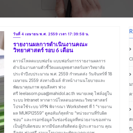
R
วันที่ 4 เมษายน พ.ศ. 2559 เวลา 17:39:58 น.
รายงานผลการดำเนินงานคณะ
วิทยาศาสตร์ รอบ 6 เดือน
C
ดาวน์โหลดแบบฟอร์ม แบบฟอร์มการรายงานผลการ
ดำเนินงานตามตัวชี้วัดแผนยุทธศาสตร์มหาวิทยาลัย
ประจำปีงบประมาณ พ.ศ. 2559 กำหนดส่ง วันจันทร์ที่ 18
เมษายน 2559 ส่งทางอีเมล์ หัวหน้างานนโยบายและ
ม
พัฒนาคุณภาพ คุณลีลศร พ่วง
ศรี leelasorn.pua@mahidol.ac.th หมายเหตุ ไฟล์อยู่ใน
ค
ระบบ Intranet หากดาวน์โหลดนอกคณะวิทยาศาสตร์
โปรดใช้ระบบ VPN พิจารณา Worksheet ที่ 1 “รายงาน
ผล MUKPI2559” ดูคอลัมภ์สุดท้าย “หน่วยงานที่รับผิด
ต
ชอบ” และกรอกข้อมูลในช่องข้อมูลที่หน่วยงานของท่าน
เป็นผู้รับผิดชอบ หากมีข้อสงสัยติดต่อ ผู้ประสานงาน คุณ
ป
ลีลศร พ่วงศรี งานนโยบายและพัฒนาคุณภาพ