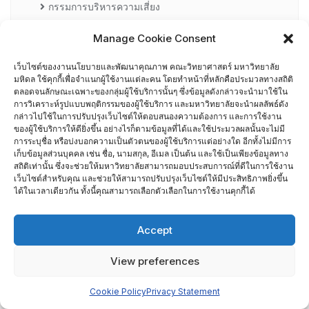
กรรมการบริหารความเสี่ยง
Manage Cookie Consent
การอบรมพัฒนาหัวหน้าภาควิชา (HDP)
เว็บไซต์ของงานนโยบายและพัฒนาคุณภาพ คณะวิทยาศาสตร์ มหาวิทยาลัย
คณะกรรมการรับเรื่องร้องเรียน
มหิดล ใช้คุกกี้เพื่อจำแนกผู้ใช้งานแต่ละคน โดยทำหน้าที่หลักคือประมวลทางสถิติ
ตลอดจนลักษณะเฉพาะของกลุ่มผู้ใช้บริการนั้นๆ ซึ่งข้อมูลดังกล่าวจะนำมาใช้ใน
การวิเคราะห์รูปแบบพฤติกรรมของผู้ใช้บริการ และมหาวิทยาลัยจะนำผลลัพธ์ดัง
คณะผู้บริหารคณะวิทยาศาสตร์ ที่ผ่านการอบรมด้านพัฒนา
กล่าวไปใช้ในการปรับปรุงเว็บไซต์ให้ตอบสนองความต้องการ และการใช้งาน
คุณภาพ
ของผู้ใช้บริการให้ดียิ่งขึ้น อย่างไรก็ตามข้อมูลที่ได้และใช้ประมวลผลนั้นจะไม่มี
การระบุชื่อ หรือบ่งบอกความเป็นตัวตนของผู้ใช้บริการแต่อย่างใด อีกทั้งไม่มีการ
เก็บข้อมูลส่วนบุคคล เช่น ชื่อ, นามสกุล, อีเมล เป็นต้น และใช้เป็นเพียงข้อมูลทาง
คณะผู้บริหารคณะวิทยาศาสตร์ ปี 2558- 2562
สถิติเท่านั้น ซึ่งจะช่วยให้มหาวิทยาลัยสามารถมอบประสบการณ์ที่ดีในการใช้งาน
เว็บไซต์สำหรับคุณ และช่วยให้สามารถปรับปรุงเว็บไซต์ให้มีประสิทธิภาพยิ่งขึ้น
ได้ในเวลาเดียวกัน ทั้งนี้คุณสามารถเลือกตัวเลือกในการใช้งานคุกกี้ได้
ผู้ตรวจประเมิน MUQD
Accept
ผู้บริหาร
View preferences
ปฏิทินกิจกรรม
Cookie Policy
Privacy Statement
ประกันคุณภาพภายนอก