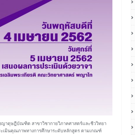
ชญาดุษฎีบัณฑิต สาขาวิชากายวิภาคศาสตร์และชีววิทยา
ระเมินคุณภาพทางการศึกษาระดับหลักสูตร ตามเกณฑ์