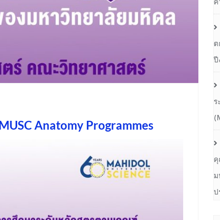
ค
ต
ป
ร
(
 MUSC Anatomy Programmes
ค
ม
ป