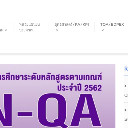
หน่วยแผนงบ
ยุทธศาสตร์/PA/KPI
TQA/EDPEX
าน
ประมาณ
R
C
ม