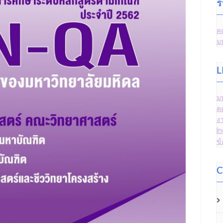
ร
ค
ม
L
ม
ค
ง
I
ข
C