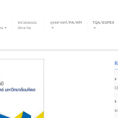
หน่วยแผนงบ
ยุทธศาสตร์/PA/KPI
TQA/EDPEX
าน
ประมาณ
R
C
ม