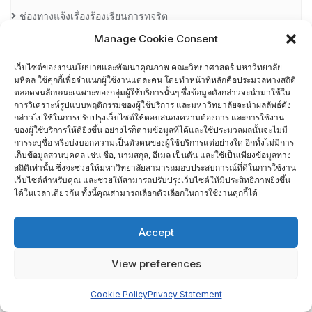
ช่องทางแจ้งเรื่องร้องเรียนการทุจริต
Manage Cookie Consent
ตัวชี้วัดยุทธศาสตร์มหาวิทยาลัย (MUKPI)
เว็บไซต์ของงานนโยบายและพัฒนาคุณภาพ คณะวิทยาศาสตร์ มหาวิทยาลัย
มหิดล ใช้คุกกี้เพื่อจำแนกผู้ใช้งานแต่ละคน โดยทำหน้าที่หลักคือประมวลทางสถิติ
ติดต่อเรา
ตลอดจนลักษณะเฉพาะของกลุ่มผู้ใช้บริการนั้นๆ ซึ่งข้อมูลดังกล่าวจะนำมาใช้ใน
การวิเคราะห์รูปแบบพฤติกรรมของผู้ใช้บริการ และมหาวิทยาลัยจะนำผลลัพธ์ดัง
กล่าวไปใช้ในการปรับปรุงเว็บไซต์ให้ตอบสนองความต้องการ และการใช้งาน
นย. 05-1 ความต้องการ/ความคาดหวังต่อการเข้าทำงานที่คณะ
ของผู้ใช้บริการให้ดียิ่งขึ้น อย่างไรก็ตามข้อมูลที่ได้และใช้ประมวลผลนั้นจะไม่มี
วิทยาศาสตร์
การระบุชื่อ หรือบ่งบอกความเป็นตัวตนของผู้ใช้บริการแต่อย่างใด อีกทั้งไม่มีการ
เก็บข้อมูลส่วนบุคคล เช่น ชื่อ, นามสกุล, อีเมล เป็นต้น และใช้เป็นเพียงข้อมูลทาง
สถิติเท่านั้น ซึ่งจะช่วยให้มหาวิทยาลัยสามารถมอบประสบการณ์ที่ดีในการใช้งาน
นย.02-1 ความพึงพอใจของนักศึกษาต่อสิ่งสนับสนุนการเรียนรู้ คณะ
เว็บไซต์สำหรับคุณ และช่วยให้สามารถปรับปรุงเว็บไซต์ให้มีประสิทธิภาพยิ่งขึ้น
ได้ในเวลาเดียวกัน ทั้งนี้คุณสามารถเลือกตัวเลือกในการใช้งานคุกกี้ได้
วิทยาศาสตร์
นย.03-2 ความพึงพอใจของผู้ปฏิบัติงานในสังกัด คณะวิทยาศาสตร์
Accept
นย.04-1 ความต้องการ/ความคาดหวังต่อการเข้าศึกษาที่คณะ
View preferences
วิทยาศาสตร์
Cookie Policy
Privacy Statement