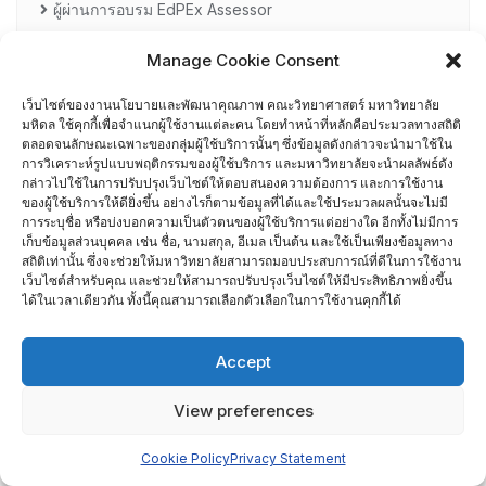
ผู้ผ่านการอบรม EdPEx Assessor
Manage Cookie Consent
รายชื่อกรรมการเยี่ยมสำรวจภาควิชา
เว็บไซต์ของงานนโยบายและพัฒนาคุณภาพ คณะวิทยาศาสตร์ มหาวิทยาลัย
ศึกษาดูงาน
มหิดล ใช้คุกกี้เพื่อจำแนกผู้ใช้งานแต่ละคน โดยทำหน้าที่หลักคือประมวลทางสถิติ
ตลอดจนลักษณะเฉพาะของกลุ่มผู้ใช้บริการนั้นๆ ซึ่งข้อมูลดังกล่าวจะนำมาใช้ใน
การวิเคราะห์รูปแบบพฤติกรรมของผู้ใช้บริการ และมหาวิทยาลัยจะนำผลลัพธ์ดัง
อื่น ๆ
กล่าวไปใช้ในการปรับปรุงเว็บไซต์ให้ตอบสนองความต้องการ และการใช้งาน
กรรมการบริหารความเสี่ยง
ของผู้ใช้บริการให้ดียิ่งขึ้น อย่างไรก็ตามข้อมูลที่ได้และใช้ประมวลผลนั้นจะไม่มี
การระบุชื่อ หรือบ่งบอกความเป็นตัวตนของผู้ใช้บริการแต่อย่างใด อีกทั้งไม่มีการ
เก็บข้อมูลส่วนบุคคล เช่น ชื่อ, นามสกุล, อีเมล เป็นต้น และใช้เป็นเพียงข้อมูลทาง
การอบรมพัฒนาหัวหน้าภาควิชา (HDP)
สถิติเท่านั้น ซึ่งจะช่วยให้มหาวิทยาลัยสามารถมอบประสบการณ์ที่ดีในการใช้งาน
เว็บไซต์สำหรับคุณ และช่วยให้สามารถปรับปรุงเว็บไซต์ให้มีประสิทธิภาพยิ่งขึ้น
ได้ในเวลาเดียวกัน ทั้งนี้คุณสามารถเลือกตัวเลือกในการใช้งานคุกกี้ได้
คณะกรรมการรับเรื่องร้องเรียน
Accept
คณะผู้บริหารคณะวิทยาศาสตร์ ที่ผ่านการอบรมด้านพัฒนา
คุณภาพ
View preferences
คณะผู้บริหารคณะวิทยาศาสตร์ ปี 2558- 2562
Cookie Policy
Privacy Statement