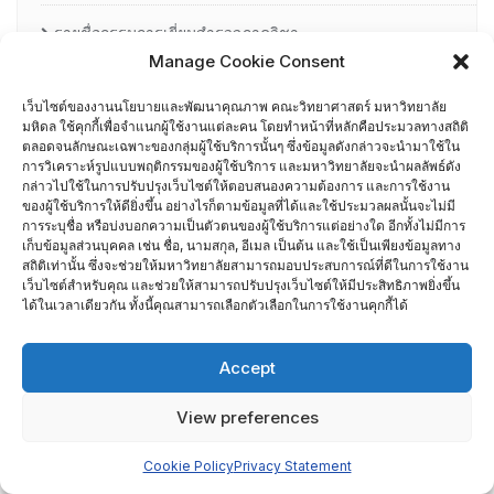
รายชื่อกรรมการเยี่ยมสำรวจภาควิชา
Manage Cookie Consent
ศึกษาดูงาน
เว็บไซต์ของงานนโยบายและพัฒนาคุณภาพ คณะวิทยาศาสตร์ มหาวิทยาลัย
มหิดล ใช้คุกกี้เพื่อจำแนกผู้ใช้งานแต่ละคน โดยทำหน้าที่หลักคือประมวลทางสถิติ
อื่น ๆ
ตลอดจนลักษณะเฉพาะของกลุ่มผู้ใช้บริการนั้นๆ ซึ่งข้อมูลดังกล่าวจะนำมาใช้ใน
การวิเคราะห์รูปแบบพฤติกรรมของผู้ใช้บริการ และมหาวิทยาลัยจะนำผลลัพธ์ดัง
กรรมการบริหารความเสี่ยง
กล่าวไปใช้ในการปรับปรุงเว็บไซต์ให้ตอบสนองความต้องการ และการใช้งาน
ของผู้ใช้บริการให้ดียิ่งขึ้น อย่างไรก็ตามข้อมูลที่ได้และใช้ประมวลผลนั้นจะไม่มี
การระบุชื่อ หรือบ่งบอกความเป็นตัวตนของผู้ใช้บริการแต่อย่างใด อีกทั้งไม่มีการ
การอบรมพัฒนาหัวหน้าภาควิชา (HDP)
เก็บข้อมูลส่วนบุคคล เช่น ชื่อ, นามสกุล, อีเมล เป็นต้น และใช้เป็นเพียงข้อมูลทาง
สถิติเท่านั้น ซึ่งจะช่วยให้มหาวิทยาลัยสามารถมอบประสบการณ์ที่ดีในการใช้งาน
คณะกรรมการรับเรื่องร้องเรียน
เว็บไซต์สำหรับคุณ และช่วยให้สามารถปรับปรุงเว็บไซต์ให้มีประสิทธิภาพยิ่งขึ้น
ได้ในเวลาเดียวกัน ทั้งนี้คุณสามารถเลือกตัวเลือกในการใช้งานคุกกี้ได้
คณะผู้บริหารคณะวิทยาศาสตร์ ที่ผ่านการอบรมด้านพัฒนา
Accept
คุณภาพ
View preferences
คณะผู้บริหารคณะวิทยาศาสตร์ ปี 2558- 2562
Cookie Policy
Privacy Statement
ผู้ตรวจประเมิน MUQD