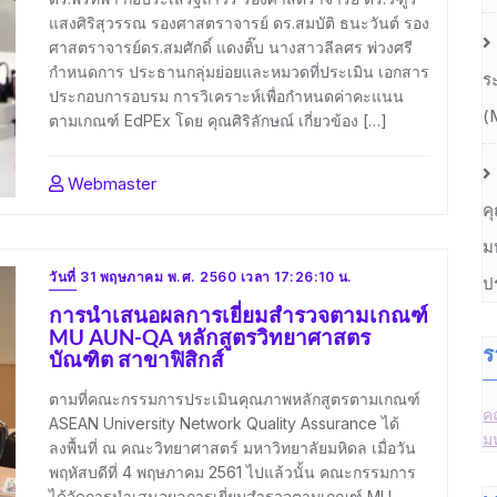
แสงศิริสุวรรณ รองศาสตราจารย์ ดร.สมบัติ ธนะวันต์ รอง
ศาสตราจารย์ดร.สมศักดิ์ แดงติ๊บ นางสาวลีลศร พ่วงศรี
กำหนดการ ประธานกลุ่มย่อยและหมวดที่ประเมิน เอกสาร
ร
ประกอบการอบรม การวิเคราะห์เพื่อกำหนดค่าคะแนน
(
ตามเกณฑ์ EdPEx โดย คุณศิริลักษณ์ เกี่ยวข้อง […]
Webmaster
ค
ม
วันที่ 31 พฤษภาคม พ.ศ. 2560 เวลา 17:26:10 น.
ป
การนำเสนอผลการเยี่ยมสำรวจตามเกณฑ์
MU AUN-QA หลักสูตรวิทยาศาสตร
ร
บัณฑิต สาขาฟิสิกส์
ตามที่คณะกรรมการประเมินคุณภาพหลักสูตรตามเกณฑ์
ค
ASEAN University Network Quality Assurance ได้
ม
ลงพื้นที่ ณ คณะวิทยาศาสตร์ มหาวิทยาลัยมหิดล เมื่อวัน
พฤหัสบดีที่ 4 พฤษภาคม 2561 ไปแล้วนั้น คณะกรรมการ
ได้จัดการนำเสนอผลการเยี่ยมสำรวจตามเกณฑ์ MU