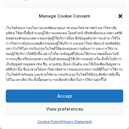
อื่น ๆ
Manage Cookie Consent
กรรมการบริหารความเสี่ยง
เว็บไซต์ของงานนโยบายและพัฒนาคุณภาพ คณะวิทยาศาสตร์ มหาวิทยาลัย
มหิดล ใช้คุกกี้เพื่อจำแนกผู้ใช้งานแต่ละคน โดยทำหน้าที่หลักคือประมวลทางสถิติ
การอบรมพัฒนาหัวหน้าภาควิชา (HDP)
ตลอดจนลักษณะเฉพาะของกลุ่มผู้ใช้บริการนั้นๆ ซึ่งข้อมูลดังกล่าวจะนำมาใช้ใน
การวิเคราะห์รูปแบบพฤติกรรมของผู้ใช้บริการ และมหาวิทยาลัยจะนำผลลัพธ์ดัง
กล่าวไปใช้ในการปรับปรุงเว็บไซต์ให้ตอบสนองความต้องการ และการใช้งาน
คณะกรรมการรับเรื่องร้องเรียน
ของผู้ใช้บริการให้ดียิ่งขึ้น อย่างไรก็ตามข้อมูลที่ได้และใช้ประมวลผลนั้นจะไม่มี
การระบุชื่อ หรือบ่งบอกความเป็นตัวตนของผู้ใช้บริการแต่อย่างใด อีกทั้งไม่มีการ
คณะผู้บริหารคณะวิทยาศาสตร์ ที่ผ่านการอบรมด้านพัฒนา
เก็บข้อมูลส่วนบุคคล เช่น ชื่อ, นามสกุล, อีเมล เป็นต้น และใช้เป็นเพียงข้อมูลทาง
สถิติเท่านั้น ซึ่งจะช่วยให้มหาวิทยาลัยสามารถมอบประสบการณ์ที่ดีในการใช้งาน
คุณภาพ
เว็บไซต์สำหรับคุณ และช่วยให้สามารถปรับปรุงเว็บไซต์ให้มีประสิทธิภาพยิ่งขึ้น
ได้ในเวลาเดียวกัน ทั้งนี้คุณสามารถเลือกตัวเลือกในการใช้งานคุกกี้ได้
คณะผู้บริหารคณะวิทยาศาสตร์ ปี 2558- 2562
Accept
ผู้ตรวจประเมิน MUQD
View preferences
ผู้บริหาร
Cookie Policy
Privacy Statement
ปฏิทินกิจกรรม