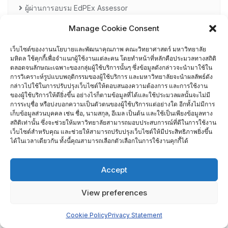
ผู้ผ่านการอบรม EdPEx Assessor
Manage Cookie Consent
รายชื่อกรรมการเยี่ยมสำรวจภาควิชา
เว็บไซต์ของงานนโยบายและพัฒนาคุณภาพ คณะวิทยาศาสตร์ มหาวิทยาลัย
ศึกษาดูงาน
มหิดล ใช้คุกกี้เพื่อจำแนกผู้ใช้งานแต่ละคน โดยทำหน้าที่หลักคือประมวลทางสถิติ
ตลอดจนลักษณะเฉพาะของกลุ่มผู้ใช้บริการนั้นๆ ซึ่งข้อมูลดังกล่าวจะนำมาใช้ใน
การวิเคราะห์รูปแบบพฤติกรรมของผู้ใช้บริการ และมหาวิทยาลัยจะนำผลลัพธ์ดัง
อื่น ๆ
กล่าวไปใช้ในการปรับปรุงเว็บไซต์ให้ตอบสนองความต้องการ และการใช้งาน
ของผู้ใช้บริการให้ดียิ่งขึ้น อย่างไรก็ตามข้อมูลที่ได้และใช้ประมวลผลนั้นจะไม่มี
กรรมการบริหารความเสี่ยง
การระบุชื่อ หรือบ่งบอกความเป็นตัวตนของผู้ใช้บริการแต่อย่างใด อีกทั้งไม่มีการ
เก็บข้อมูลส่วนบุคคล เช่น ชื่อ, นามสกุล, อีเมล เป็นต้น และใช้เป็นเพียงข้อมูลทาง
การอบรมพัฒนาหัวหน้าภาควิชา (HDP)
สถิติเท่านั้น ซึ่งจะช่วยให้มหาวิทยาลัยสามารถมอบประสบการณ์ที่ดีในการใช้งาน
เว็บไซต์สำหรับคุณ และช่วยให้สามารถปรับปรุงเว็บไซต์ให้มีประสิทธิภาพยิ่งขึ้น
ได้ในเวลาเดียวกัน ทั้งนี้คุณสามารถเลือกตัวเลือกในการใช้งานคุกกี้ได้
คณะกรรมการรับเรื่องร้องเรียน
Accept
คณะผู้บริหารคณะวิทยาศาสตร์ ที่ผ่านการอบรมด้านพัฒนา
คุณภาพ
View preferences
คณะผู้บริหารคณะวิทยาศาสตร์ ปี 2558- 2562
Cookie Policy
Privacy Statement